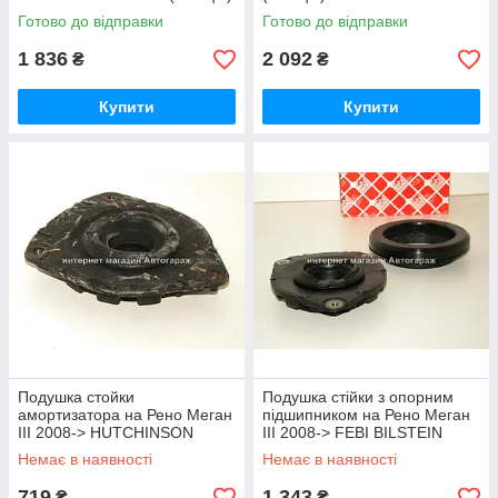
4072985
Готово до відправки
Готово до відправки
1 836
2 092
₴
₴
Купити
Купити
Подушка стойки
Подушка стійки з опорним
амортизатора на Рено Меган
підшипником на Рено Меган
III 2008-> HUTCHINSON
III 2008-> FEBI BILSTEIN
(Франция) 533055
(Німеччина) 36607
Немає в наявності
Немає в наявності
719
1 343
₴
₴