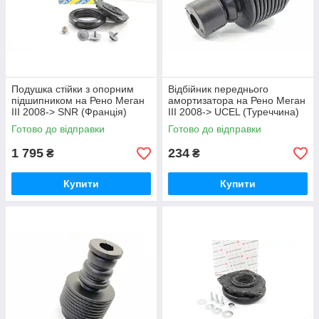
Подушка стійки з опорним
Відбійник переднього
підшипником на Рено Меган
амортизатора на Рено Меган
III 2008-> SNR (Франція)
III 2008-> UCEL (Туреччина)
KB655.35
10665
Готово до відправки
Готово до відправки
1 795
234
₴
₴
Купити
Купити