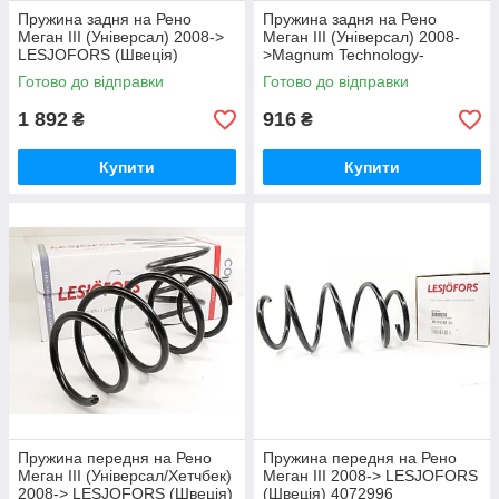
Пружина задня на Рено
Пружина задня на Рено
Меган III (Універсал) 2008->
Меган III (Універсал) 2008-
LESJOFORS (Швеція)
>Magnum Technology-
4272955
SR149MT
Готово до відправки
Готово до відправки
1 892
916
₴
₴
Купити
Купити
Пружина передня на Рено
Пружина передня на Рено
Меган III (Універсал/Хетчбек)
Меган III 2008-> LESJOFORS
2008-> LESJOFORS (Швеція)
(Швеція) 4072996