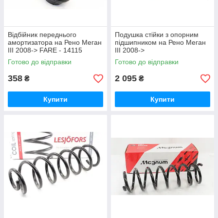
Відбійник переднього
Подушка стійки з опорним
амортизатора на Рено Меган
підшипником на Рено Меган
III 2008-> FARE - 14115
III 2008->
HUTCHINSON(Франція)
Готово до відправки
Готово до відправки
KS194
358
2 095
₴
₴
Купити
Купити