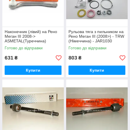
Наконечник (лівий) на Рено
Рульова тяга з пильником на
Меган III 2008->
Рено Меган III (2008>) - TRW
ASMETAL(Туреччина)
(Німеччина) - JAR1030
17RN5610
Готово до відправки
Готово до відправки
631
803
₴
₴
Купити
Купити