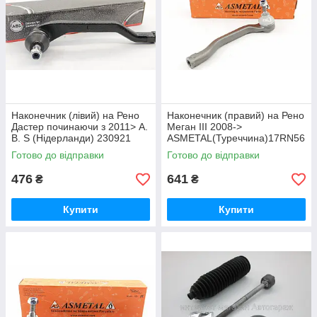
Наконечник (лівий) на Рено
Наконечник (правий) на Рено
Дастер починаючи з 2011> A.
Меган III 2008->
B. S (Нідерланди) 230921
ASMETAL(Туреччина)17RN56
11
Готово до відправки
Готово до відправки
476
641
₴
₴
Купити
Купити