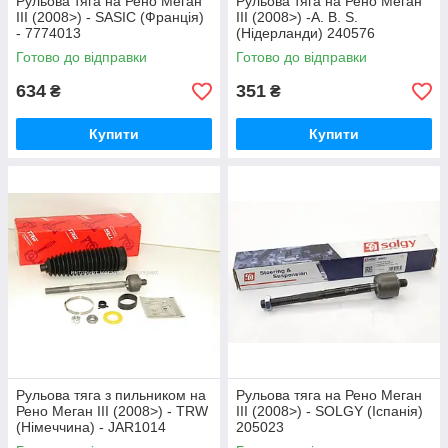
Рульова тяга на Рено Меган
Рульова тяга на Рено Меган
III (2008>) - SASIC (Франція)
III (2008>) -A. B. S.
- 7774013
(Нідерланди) 240576
Готово до відправки
Готово до відправки
634
351
₴
₴
Купити
Купити
Рульова тяга з пильником на
Рульова тяга на Рено Меган
Рено Меган III (2008>) - TRW
III (2008>) - SOLGY (Іспанія)
(Німеччина) - JAR1014
205023