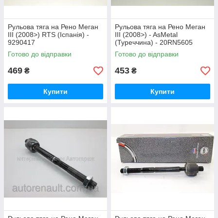
Рульова тяга на Рено Меган
Рульова тяга на Рено Меган
III (2008>) RTS (Іспанія) -
III (2008>) - AsMetal
9290417
(Туреччина) - 20RN5605
Готово до відправки
Готово до відправки
469
453
₴
₴
Купити
Купити