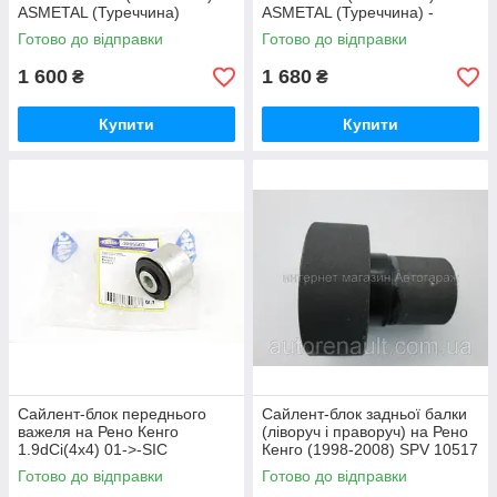
ASMETAL (Туреччина)
ASMETAL (Туреччина) -
30RN2001
30RN2000
Готово до відправки
Готово до відправки
1 600
1 680
₴
₴
Купити
Купити
Сайлент-блок переднього
Сайлент-блок задньої балки
важеля на Рено Кенго
(ліворуч і праворуч) на Рено
1.9dCi(4x4) 01->-SIC
Кенго (1998-2008) SPV 10517
(Франція) 4005502
Готово до відправки
Готово до відправки