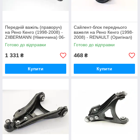
Передній важіль (праворуч)
Сайлент-блок переднього
на Рено Кенго (1998-2008) -
важеля на Рено Кенго (1998-
ZIlBERMANN (Німеччина) 06-
2008) - RENAULT (Оригінал)
158
8200711554
Готово до відправки
Готово до відправки
1 331
468
₴
₴
Купити
Купити