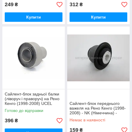
249
312
₴
₴
Купити
Купити
Сайлент-блок задньої балки
(ліворуч і праворуч) на Рено
Кенго (1998-2008) UCEL
Сайлент-блок переднього
(Туреччина) 10517
важеля на Рено Кенго (1998-
Готово до відправки
2008) - NK (Німеччина) -
5103909
396
Немає в наявності
₴
159
₴