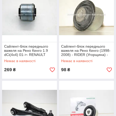
Сайлент-блок переднього
Сайлент-блок переднього
важеля на Рено Кенго 1.9
важеля на Рено Кенго (1998-
dCi(4x4) 01->- RENAULT
2008) - RIDER (Угорщина) -
(Оригінал) - 8200033379
RD3445985539
Немає в наявності
Немає в наявності
269
98
₴
₴