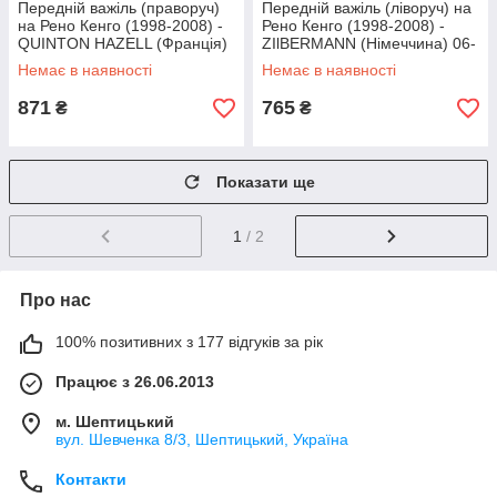
Передній важіль (праворуч)
Передній важіль (ліворуч) на
на Рено Кенго (1998-2008) -
Рено Кенго (1998-2008) -
QUINTON HAZELL (Франція)
ZIlBERMANN (Німеччина) 06-
QSA1548S
163
Немає в наявності
Немає в наявності
871
765
₴
₴
Показати ще
1
/ 2
Про нас
100% позитивних з 177 відгуків за рік
Працює з 26.06.2013
м. Шептицький
вул. Шевченка 8/3, Шептицький, Україна
Контакти