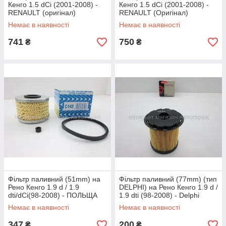
Кенго 1.5 dCi (2001-2008) -
Кенго 1.5 dCi (2001-2008) -
RENAULT (оригінал)
RENAULT (Оригінал)
8200026237
8200458337
Немає в наявності
Немає в наявності
741
750
₴
₴
Фільтр паливний (51mm) на
Фільтр паливний (77mm) (тип
Рено Кенго 1.9 d / 1.9
DELPHI) на Рено Кенго 1.9 d /
dti/dCi(98-2008) - ПОЛЬЩА
1.9 dti (98-2008) - Delphi
(Францыя) -C443
(Великобританія) HDF914
Немає в наявності
Немає в наявності
347
200
₴
₴