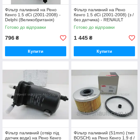
Фільтр паливний на Рено
Фільтр паливний на Рено
Кенго 1.5 dCi (2001-2008) -
Кенго 1.5 dCi (2001-2008) (з /
Delphi (Великобританія)
без датчика) - RENAULT
HDF907
(оригінал) 164001540R
Готово до відправки
Готово до відправки
796
1 445
₴
₴
Купити
Купити
Фільтр паливний (отвір під
Фільтр паливний (51mm) (тип
датчик води) на Рено Кенго
BOSCH) на Рено Кенго 1.9 d /