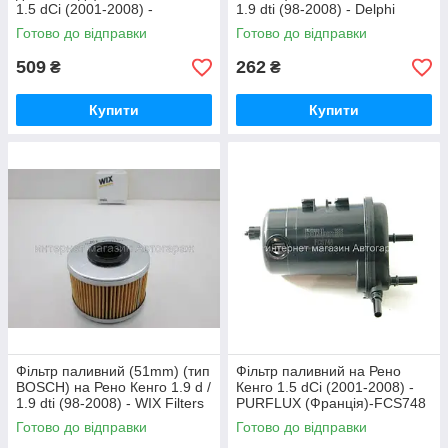
1.5 dCi (2001-2008) -
1.9 dti (98-2008) - Delphi
RENAULT (Оригінал)
(Великобританія) HDF512
Готово до відправки
Готово до відправки
7701061576
509
262
₴
₴
Купити
Купити
Фільтр паливний (51mm) (тип
Фільтр паливний на Рено
BOSCH) на Рено Кенго 1.9 d /
Кенго 1.5 dCi (2001-2008) -
1.9 dti (98-2008) - WIX Filters
PURFLUX (Франція)-FCS748
(Польща) WF8014
Готово до відправки
Готово до відправки