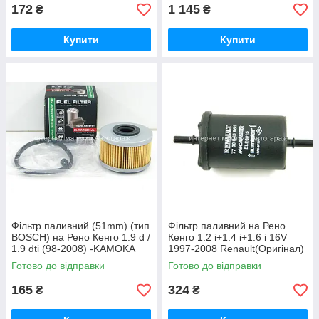
172
1 145
₴
₴
Купити
Купити
Фільтр паливний (51mm) (тип
Фільтр паливний на Рено
BOSCH) на Рено Кенго 1.9 d /
Кенго 1.2 i+1.4 i+1.6 i 16V
1.9 dti (98-2008) -KAMOKA
1997-2008 Renault(Оригінал)
(Польща) F303101
7700845961
Готово до відправки
Готово до відправки
165
324
₴
₴