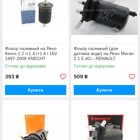
Фільтр паливний на Рено
Фільтр паливний (для
Кенго 1.2 i+1.4 i+1.6 i 16V
датчика води) на Рено Меган
1997-2008 KNECHT
2 1.5 dCi - RENAULT
(Німеччина) KL248
(Оригінал) 7701061576
Готово до відправки
Готово до відправки
393
509
₴
₴
Купити
Купити