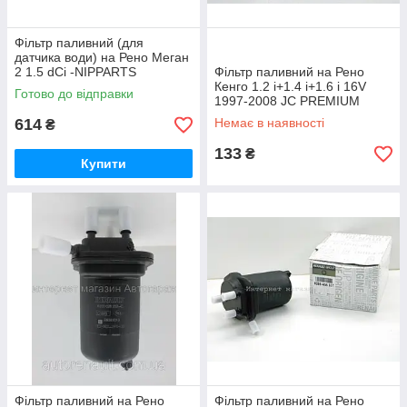
Фільтр паливний (для
датчика води) на Рено Меган
2 1.5 dCi -NIPPARTS
Фільтр паливний на Рено
(Нідерланди) J1331039
Кенго 1.2 i+1.4 i+1.6 i 16V
Готово до відправки
1997-2008 JC PREMIUM
(Польща) B3P006PR
614
Немає в наявності
₴
133
₴
Купити
Фільтр паливний на Рено
Фільтр паливний на Рено