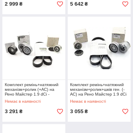
2 999
5 642
₴
₴
Комплект ремінь+натяжний
Комплект ремінь+натяжний
механізм+ролик (+AC) на
механізм+ролик+шків ген. (-
Рено Майстер 1.9 dCi -
AC) на Рено Майстер 1.9 dCi
Renault (оригінал)
- Renault (оригінал)
Немає в наявності
Немає в наявності
117208353R
3 291
3 055
₴
₴