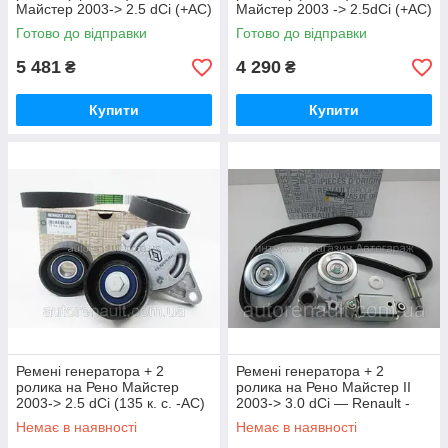
Майстер 2003-> 2.5 dCi (+AC)
Майстер 2003 -> 2.5dCi (+AC)
— Renault - 7701475628
— Schaeffler INA - 529043310
Готово до відправки
Готово до відправки
5 481
4 290
₴
₴
Купити
Купити
Ремені генератора + 2
Ремені генератора + 2
ролика на Рено Майстер
ролика на Рено Майстер II
2003-> 2.5 dCi (135 к. с. -AC)
2003-> 3.0 dCi — Renault -
— Renault - 7701475629
7701477518
Немає в наявності
Немає в наявності