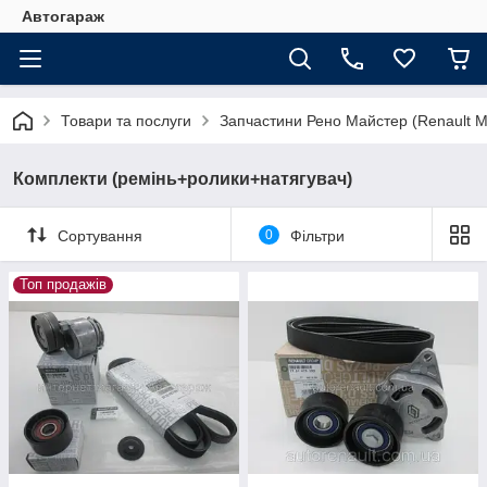
Автогараж
Товари та послуги
Запчастини Рено Майстер (Renault M
Комплекти (ремінь+ролики+натягувач)
Сортування
0
Фільтри
Топ продажів