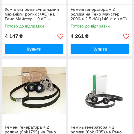
Комплект ремінь+натяжний
Ремені генератора + 2
механізм+ролик (+AC) на
ролика на Рено Майстер
Рено Майстер 1.9 dCi -
2006-> 2.5 dCi (146 к. с.+AC)
Renault (оригінал)
— Renault - 7701475193
Готово до відправки
Готово до відправки
117200713R
4 147
4 261
₴
₴
Купити
Купити
Ремені генератора + 2
Ремінь генератора + 2
ролика (6pk1795) на Рено
ролики (6pk1795) на Рено