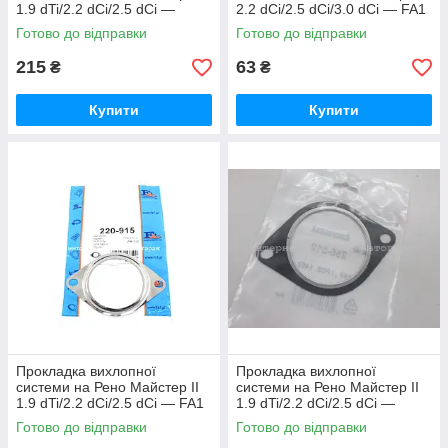
1.9 dTi/2.2 dCi/2.5 dCi —
2.2 dCi/2.5 dCi/3.0 dCi — FA1
Renault (Оригінал) -
(Польща) 220919
Готово до відправки
Готово до відправки
7700836094
215
63
₴
₴
Купити
Купити
Прокладка вихлопної
Прокладка вихлопної
системи на Рено Майстер ІІ
системи на Рено Майстер ІІ
1.9 dTi/2.2 dCi/2.5 dCi — FA1
1.9 dTi/2.2 dCi/2.5 dCi —
(Польща) 220915
BOSAL (Бельгія)-256312
Готово до відправки
Готово до відправки