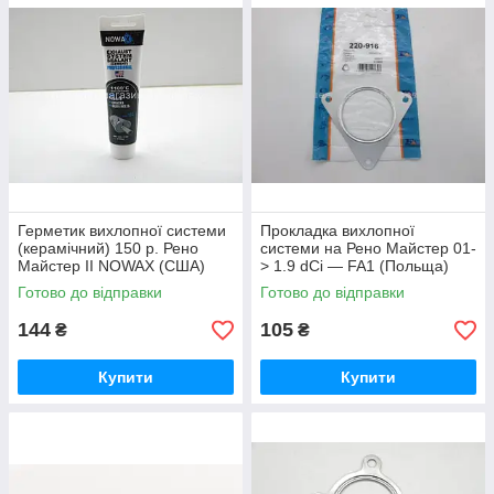
Герметик вихлопної системи
Прокладка вихлопної
(керамічний) 150 р. Рено
системи на Рено Майстер 01-
Майстер II NOWAX (США)
> 1.9 dCi — FA1 (Польща)
NX13215
220916
Готово до відправки
Готово до відправки
144
105
₴
₴
Купити
Купити