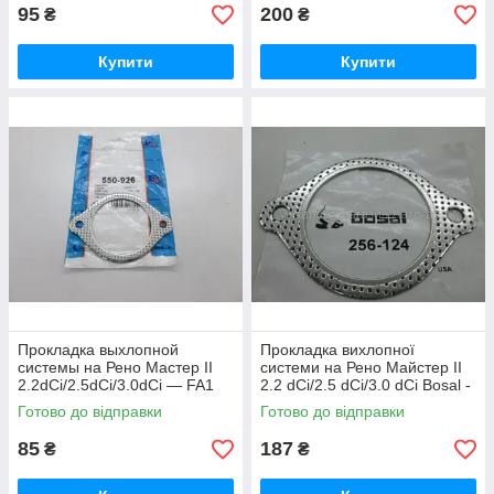
95
200
₴
₴
Купити
Купити
Прокладка выхлопной
Прокладка вихлопної
системы на Рено Мастер ІІ
системи на Рено Майстер ІІ
2.2dCi/2.5dCi/3.0dCi — FA1
2.2 dCi/2.5 dCi/3.0 dCi Bosal -
(Польша) 550926
(Бельгія) - 256-124
Готово до відправки
Готово до відправки
85
187
₴
₴