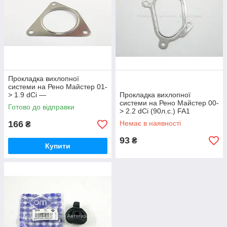
Прокладка вихлопної
системи на Рено Майстер 01-
> 1.9 dCi —
Прокладка вихлопної
RENAULT(Франція)77004235
системи на Рено Майстер 00-
Готово до відправки
72
> 2.2 dCi (90л.с.) FA1
(Польща) 120937
166
Немає в наявності
₴
93
₴
Купити