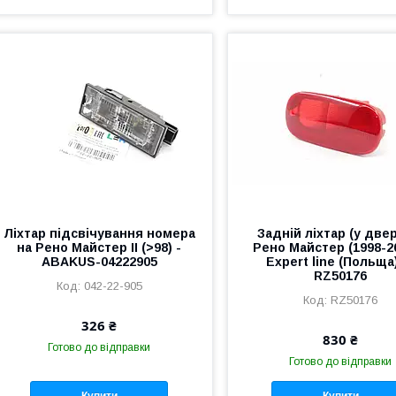
Ліхтар підсвічування номера
Задній ліхтар (у двер
на Рено Майстер II (>98) -
Рено Майстер (1998-20
ABAKUS-04222905
Expert line (Польща
RZ50176
042-22-905
RZ50176
326 ₴
830 ₴
Готово до відправки
Готово до відправки
Купити
Купити