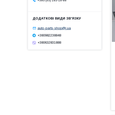
+380 (63) 283-18-88
auto-parts-shop@i.ua
+380982238848
+380632831888