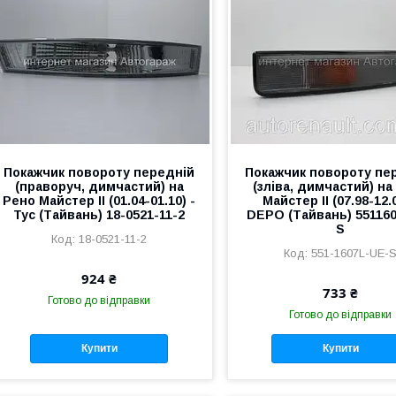
Покажчик повороту передній
Покажчик повороту пе
(праворуч, димчастий) на
(зліва, димчастий) на
Рено Майстер II (01.04-01.10) -
Майстер II (07.98-12.0
Tyc (Тайвань) 18-0521-11-2
DEPO (Тайвань) 55116
S
18-0521-11-2
551-1607L-UE-
924 ₴
733 ₴
Готово до відправки
Готово до відправки
Купити
Купити