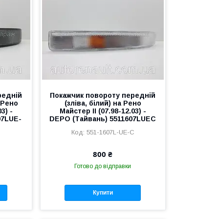
редній
Покажчик повороту передній
 Рено
(зліва, білий) на Рено
3) -
Майстер II (07.98-12.03) -
07LUE-
DEPO (Тайвань) 5511607LUEC
551-1607L-UE-C
S
800 ₴
Готово до відправки
Купити