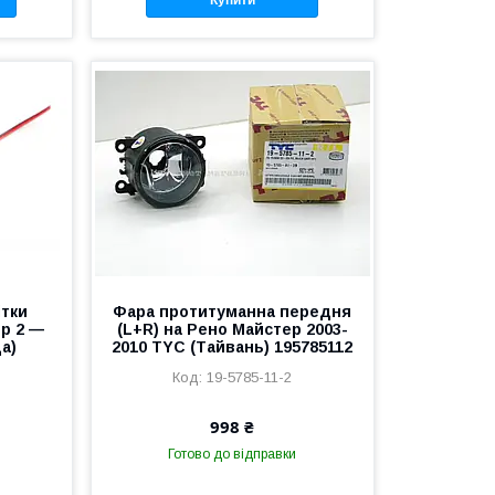
ітки
Фара протитуманна передня
р 2 —
(L+R) на Рено Майстер 2003-
а)
2010 TYC (Тайвань) 195785112
19-5785-11-2
998 ₴
Готово до відправки