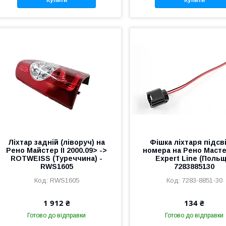
Ліхтар задній (ліворуч) на
Фішка ліхтаря підсв
Рено Майстер II 2000.09> ->
номера на Рено Масте
ROTWEISS (Туреччина) -
Expert Line (Польщ
RWS1605
7283885130
RWS1605
7283-8851-30
1 912 ₴
134 ₴
Готово до відправки
Готово до відправки