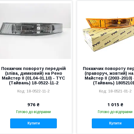
Покажчик повороту передній
Покажчик повороту пе
(зліва, димковий) на Рено
(праворуч, жовтий) н
Майстер II (01.04-01.10) - TYC
Майстер II (2003-2010)
(Тайвань) 18-0522-11-2
(Тайвань) 1805210
18-0522-11-2
18-0521-01-2
976 ₴
1 015 ₴
Готово до відправки
Готово до відправки
Купити
Купити