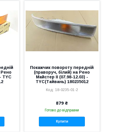
редній
Покажчик повороту передній
а Рено
(праворуч, білий) на Рено
 - TYC
Майстер II (07.98-12.03) -
12
TYC(Тайвань) 180235012
18-0235-01-2
879 ₴
Готово до відправки
Купити