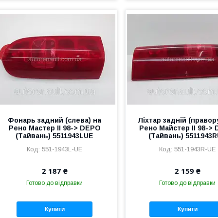
Фонарь задний (слева) на
Ліхтар задній (правор
Рено Мастер II 98-> DEPO
Рено Майстер II 98->
(Тайвань) 5511943LUE
(Тайвань) 5511943
551-1943L-UE
551-1943R-UE
2 187 ₴
2 159 ₴
Готово до відправки
Готово до відправки
Купити
Купити