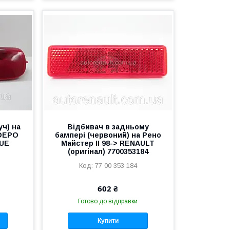
уч) на
Відбивач в задньому
 DEPO
бампері (червоний) на Рено
RUE
Майстер II 98-> RENAULT
(оригінал) 7700353184
77 00 353 184
602 ₴
Готово до відправки
Купити