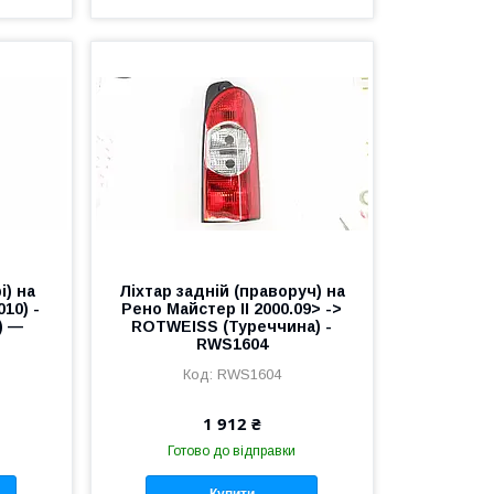
і) на
Ліхтар задній (праворуч) на
10) -
Рено Майстер II 2000.09> ->
) —
ROTWEISS (Туреччина) -
RWS1604
RWS1604
1 912 ₴
Готово до відправки
Купити