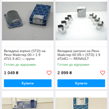
Вкладиші корінні (STD) на
Вкладиші шатунні на Рено
Рено Майстер 00-> 1.9
Майстер 00.09-> (STD) 1.9
dTi/1.9 dCi — групи
dTi/dCi — RENAULT
kolbenschmidt (Німеччина)
(Оригінал) - 7711130061
Готово до відправки
Готово до відправки
77753600
1 049
2 899
₴
₴
Купити
Купити