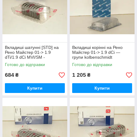
Вкладиші шатунні [STD] на
Вкладиші корінні на Рено
Рено Майстер 01-> 1.9
Майстер 01-> 1.9 dCi —
dTi/1.9 dCi MVI/SM -
групи kolbenschmidt
6138520000
(Німеччина) 77753620
Готово до відправки
Готово до відправки
684
1 205
₴
₴
Купити
Купити