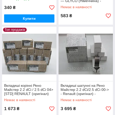
— GLYCO (Німеччина) -
014202/4STD
340
Немає в наявності
₴
583
₴
Купити
Топ продажів
Вкладиші корінні Рено
Вкладиші шатунні на Рено
Майстер 2.2 dCi / 2.5 dCi 04>
Майстер 2.2 dCi/2.5 dCi 00->
[STD] RENAULT (оригінал)
- Renault (оригінал) -
7701477777
7701478679
Немає в наявності
Немає в наявності
1 673
3 695
₴
₴