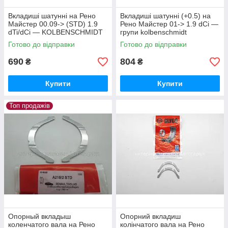
Вкладиші шатунні на Рено
Вкладиші шатунні (+0.5) на
Майстер 00.09-> (STD) 1.9
Рено Майстер 01-> 1.9 dCi —
dTi/dCi — KOLBENSCHMIDT
групи kolbenschmidt
(Німеччина) - 77752600
(Німеччина) - 77752620
Готово до відправки
Готово до відправки
690
804
₴
₴
Купити
Купити
Топ продажів
Опорный вкладыш
Опорний вкладиш
коленчатого вала на Рено
колінчатого вала на Рено