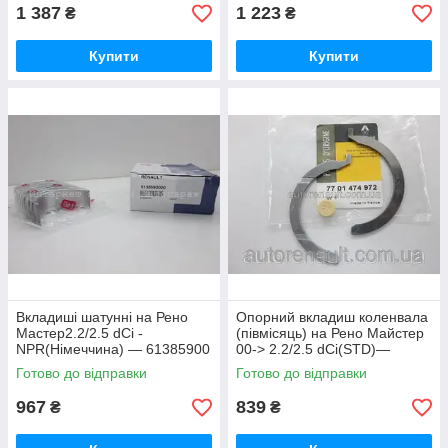
1 387
1 223
₴
₴
Купити
Купити
Вкладиші шатунні на Рено
Опорний вкладиш коленвала
Мастер2.2/2.5 dCi -
(півмісяць) на Рено Майстер
NPR(Німеччина) ― 61385900
00-> 2.2/2.5 dCi(STD)—
RENAULT(Оригінал)-
Готово до відправки
Готово до відправки
7701474972
967
839
₴
₴