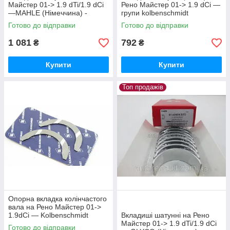
Майстер 01-> 1.9 dTi/1.9 dCi
Рено Майстер 01-> 1.9 dCi —
—MAHLE (Німеччина) -
групи kolbenschmidt
021PS20002000
(Німеччина) - 77752630
Готово до відправки
Готово до відправки
1 081
792
₴
₴
Купити
Купити
Топ продажів
Опорна вкладка колінчастого
вала на Рено Майстер 01->
1.9dCi — Kolbenschmidt
Вкладиші шатунні на Рено
(Німеччина) — 78859608
Майстер 01-> 1.9 dTi/1.9 dCi
Готово до відправки