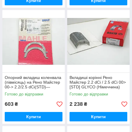
Купити
Купити
Опорний вкладиш коленвала
Вкладиші корінні Рено
(півмісяць) на Рено Майстер
Майстер 2.2 dCi / 2.5 dCi 00>
00-> 2.2/2.5 dCi(STD)—
[STD] GLYCO (Німеччина)
MAHLE ORIGINAL
H1013/5STD
Готово до відправки
Готово до відправки
-021AS20325000
603
2 238
₴
₴
Купити
Купити