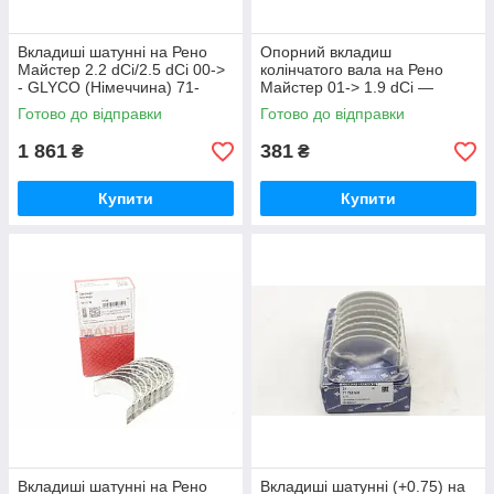
Вкладиші шатунні на Рено
Опорний вкладиш
Майстер 2.2 dCi/2.5 dCi 00->
колінчатого вала на Рено
- GLYCO (Німеччина) 71-
Майстер 01-> 1.9 dCi —
4744/4 STD
MAHLE ORIGINAL
Готово до відправки
Готово до відправки
(Німеччина) -
021AS20009000
1 861
381
₴
₴
Купити
Купити
Вкладиші шатунні на Рено
Вкладиші шатунні (+0.75) на