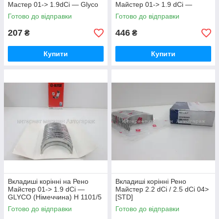
Мастер 01-> 1.9dCi — Glyco
Майстер 01-> 1.9 dCi —
(Германия) - A215/2 STD
Glyco (Німеччина) - A215/2
Готово до відправки
Готово до відправки
0,10
207
446
₴
₴
Купити
Купити
Вкладиші корінні на Рено
Вкладиші корінні Рено
Майстер 01-> 1.9 dCi —
Майстер 2.2 dCi / 2.5 dCi 04>
GLYCO (Німеччина) H 1101/5
[STD]
0.25
NPR(Німеччина)-60380800
Готово до відправки
Готово до відправки