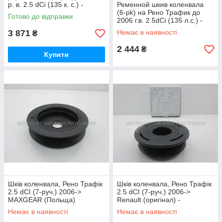
р. в. 2.5 dCi (135 к. с.) -
Ременной шкив коленвала
AUTLOG(Німеччина) RT1619
(6-pk) на Рено Трафик до
Готово до відправки
2006 г.в. 2.5dCi (135 л.с.) -
Malo-AKRON (Италия)
3 871
Немає в наявності
₴
658032
2 444
₴
Купити
Шків коленвала, Рено Трафік
Шків коленвала, Рено Трафік
2.5 dCI (7-руч.) 2006->
2.5 dCI (7-руч.) 2006->
MAXGEAR (Польща)
Renault (оригінал) -
8200458171
8200802666
Немає в наявності
Немає в наявності