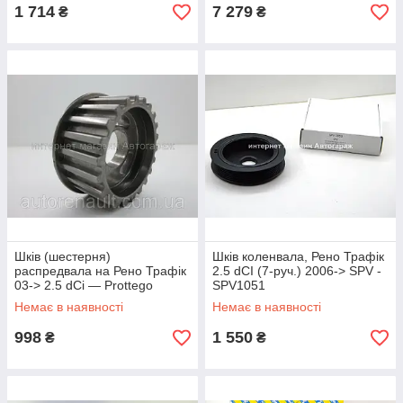
1 714
7 279
₴
₴
Шків (шестерня)
Шків коленвала, Рено Трафік
распредвала на Рено Трафік
2.5 dCI (7-руч.) 2006-> SPV -
03-> 2.5 dCi — Prottego
SPV1051
(Польща) - 96879J
Немає в наявності
Немає в наявності
998
1 550
₴
₴