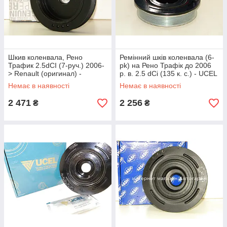
Шкив коленвала, Рено
Ремінний шків коленвала (6-
Трафик 2.5dCI (7-руч.) 2006-
pk) на Рено Трафік до 2006
> Renault (оригинал) -
р. в. 2.5 dCi (135 к. с.) - UCEL
8200267867
— UCEL1050
Немає в наявності
Немає в наявності
2 471
2 256
₴
₴