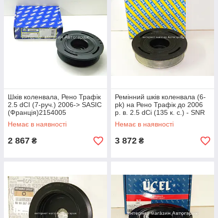
Шків коленвала, Рено Трафік
Ремінний шків коленвала (6-
2.5 dCI (7-руч.) 2006-> SASIC
pk) на Рено Трафік до 2006
(Франція)2154005
р. в. 2.5 dCi (135 к. с.) - SNR
(Франція) - DPF35511
Немає в наявності
Немає в наявності
2 867
3 872
₴
₴