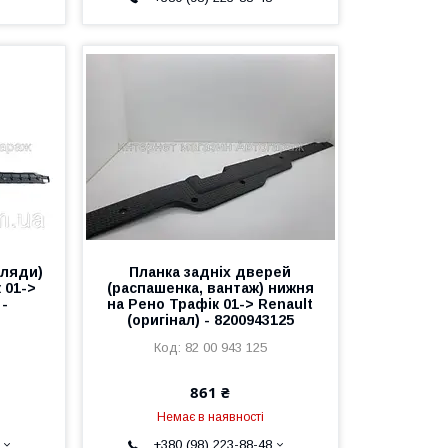
(ляди)
Планка задніх дверей
 01->
(распашенка, вантаж) нижня
 -
на Рено Трафік 01-> Renault
(оригінал) - 8200943125
82 00 943 125
861 ₴
Немає в наявності
+380 (98) 223-88-48