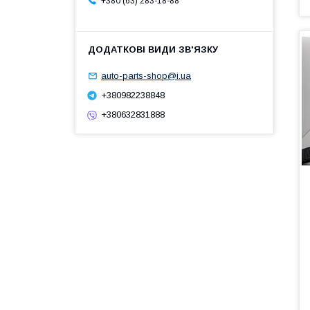
+380 (63) 283-18-88
auto-parts-shop@i.ua
+380982238848
+380632831888