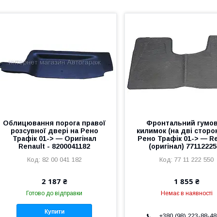
Облицювання порога правої
Фронтальний гумо
розсувної двері на Рено
килимок (на дві сторо
Трафік 01-> — Оригінал
Рено Трафік 01-> — Re
Renault - 8200041182
(оригінал) 7711222
82 00 041 182
77 11 222 550
2 187 ₴
1 855 ₴
Готово до відправки
Немає в наявності
Купити
+380 (98) 223-88-48