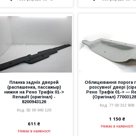
Планка задніх дверей
Облицювання порога 
(распашенка, пассажыр)
розсувної двері (сіра
нижня на Рено Трафік 01->
Рено Трафік 01-> — Re
Renault (оригінал) -
(Оригінал) 7700312
8200943126
77 00 312 808
82 00 943 126
1 150 ₴
611 ₴
Немає в наявності
Немає в наявності