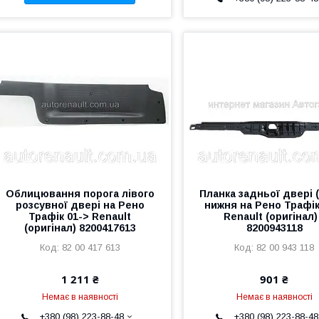
Облицювання порога лівого
Планка задньої двері 
розсувної двері на Рено
нижня на Рено Трафік
Трафік 01-> Renault
Renault (оригінал)
(оригінал) 8200417613
8200943118
82 00 417 613
82 00 943 118
1 211 ₴
901 ₴
Немає в наявності
Немає в наявності
+380 (98) 223-88-48
+380 (98) 223-88-48