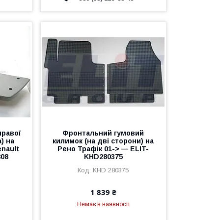
правої
Фронтальний гумовий
) на
килимок (на дві сторони) на
nault
Рено Трафік 01-> — ELIT-
808
KHD280375
KHD 280375
1 839 ₴
Немає в наявності