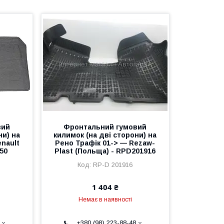
вий
Фронтальний гумовий
ни) на
килимок (на дві сторони) на
nault
Рено Трафік 01-> — Rezaw-
550
Plast (Польща) - RPD201916
RP-D 201916
1 404 ₴
Немає в наявності
+380 (98) 223-88-48