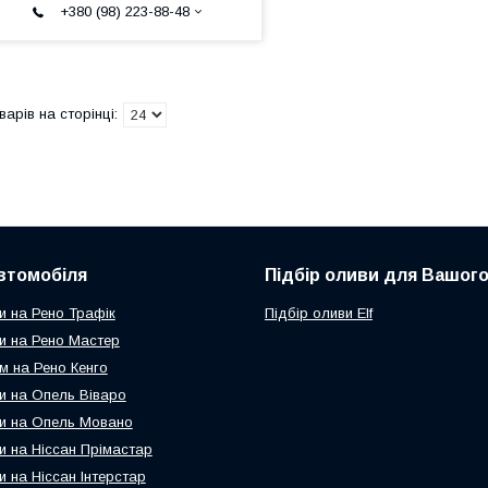
+380 (98) 223-88-48
втомобіля
Підбір оливи для Вашого
и на Рено Трафік
Підбір оливи Elf
и на Рено Мастер
м на Рено Кенго
и на Опель Віваро
и на Опель Мовано
и на Ніссан Прімастар
и на Ніссан Інтерстар