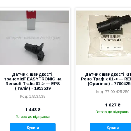
Датчик, швидкості,
Датчик швидкості КП
трансмісії EASYTRONIC на
Рено Трафік 01-> — R
Renault Trafic 01-> — EPS
(Оригінал) - 770042
(Італія) - 1953539
77 00 425 250
1.953.539
1 627 ₴
1 448 ₴
Готово до відправки
Готово до відправки
Купити
Купити