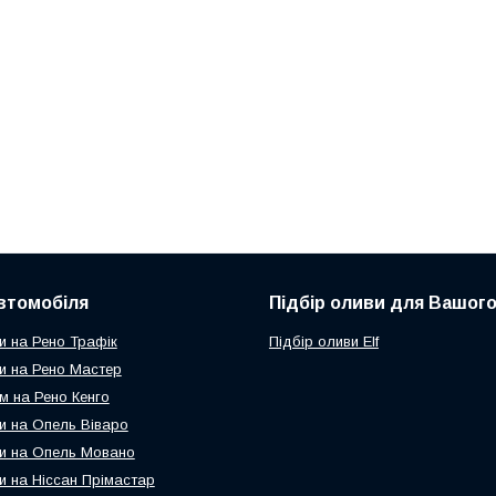
втомобіля
Підбір оливи для Вашого
и на Рено Трафік
Підбір оливи Elf
и на Рено Мастер
м на Рено Кенго
и на Опель Віваро
и на Опель Мовано
и на Ніссан Прімастар