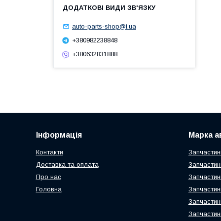
auto-parts-shop@i.ua
+380982238848
+380632831888
Інформація
Марка а
Контакти
Запчастин
Доставка та оплата
Запчастин
Про нас
Запчастин
Головна
Запчастин
Запчастин
Запчастин