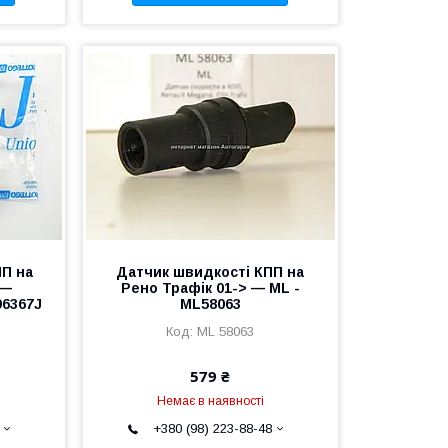
ПП на
Датчик швидкості КПП на
 —
Рено Трафік 01-> — ML -
96367J
ML58063
ML 58063
579 ₴
Немає в наявності
+380 (98) 223-88-48