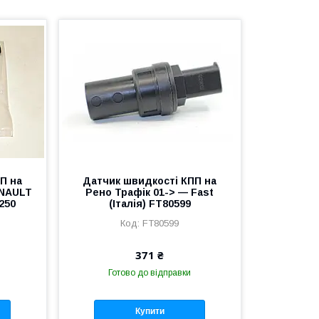
П на
Датчик швидкості КПП на
ENAULT
Рено Трафік 01-> — Fast
5250
(Італія) FT80599
FT80599
371 ₴
Готово до відправки
Купити