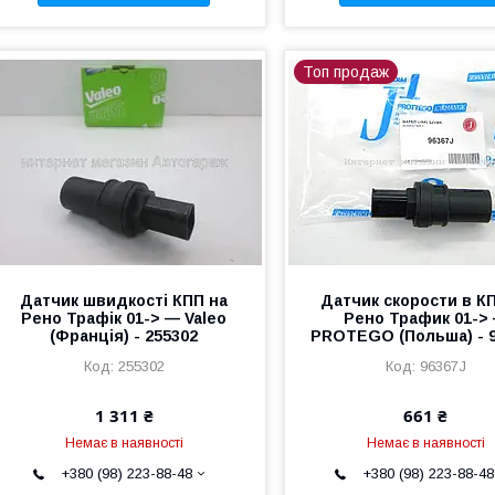
Топ продаж
Датчик швидкості КПП на
Датчик скорости в К
Рено Трафік 01-> — Valeo
Рено Трафик 01->
(Франція) - 255302
PROTEGO (Польша) - 
255302
96367J
1 311 ₴
661 ₴
Немає в наявності
Немає в наявності
+380 (98) 223-88-48
+380 (98) 223-88-48