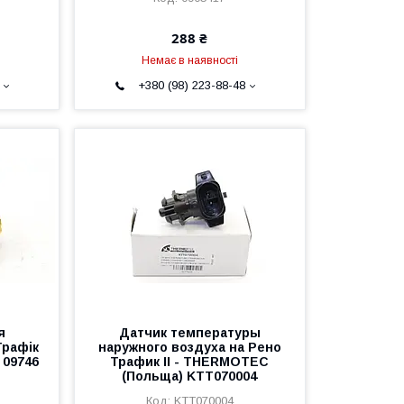
288 ₴
Немає в наявності
+380 (98) 223-88-48
я
Датчик температуры
Трафік
наружного воздуха на Рено
 09746
Трафик II - THERMOTEC
(Польща) KTT070004
KTT070004