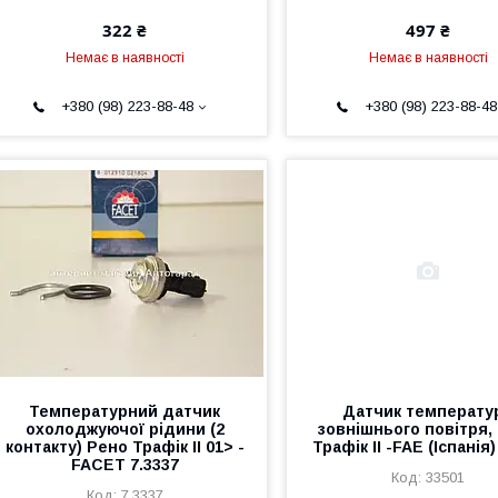
322 ₴
497 ₴
Немає в наявності
Немає в наявності
+380 (98) 223-88-48
+380 (98) 223-88-48
Температурний датчик
Датчик температу
охолоджуючої рідини (2
зовнішнього повітря,
контакту) Рено Трафік II 01> -
Трафік II -FAE (Іспанія
FACET 7.3337
33501
7.3337