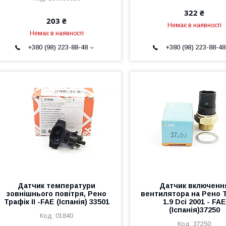
322 ₴
203 ₴
Немає в наявності
Немає в наявності
+380 (98) 223-88-48
+380 (98) 223-88-48
Датчик температури
Датчик включенн
зовнішнього повітря, Рено
вентилятора на Рено 
Трафік II -FAE (Іспанія) 33501
1.9 Dci 2001 - FAE
(Іспанія)37250
01840
37250