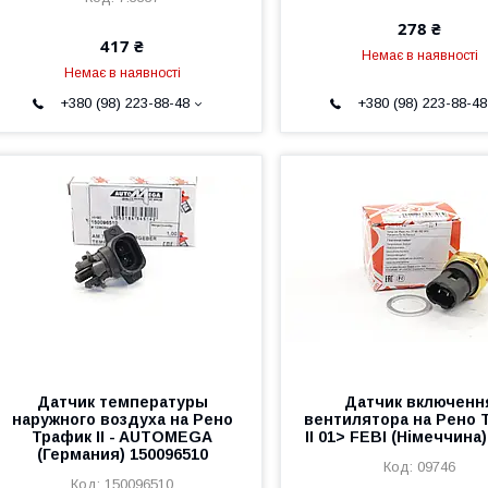
278 ₴
417 ₴
Немає в наявності
Немає в наявності
+380 (98) 223-88-48
+380 (98) 223-88-48
Датчик температуры
Датчик включенн
наружного воздуха на Рено
вентилятора на Рено 
Трафик II - AUTOMEGA
II 01> FEBI (Німеччина)
(Германия) 150096510
09746
150096510