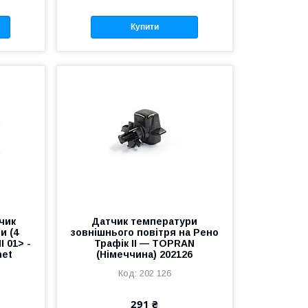
Купити
чик
Датчик температури
и (4
зовнішнього повітря на Рено
I 01> -
Трафік II — TOPRAN
net
(Німеччина) 202126
202 126
291 ₴