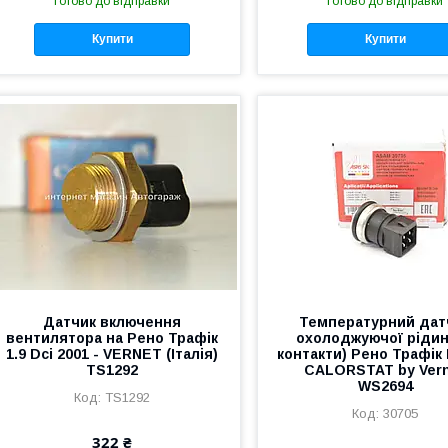
Готово до відправки
Готово до відправки
Купити
Купити
Датчик включення
Температурний дат
вентилятора на Рено Трафік
охолоджуючої рідин
1.9 Dci 2001 - VERNET (Італія)
контакти) Рено Трафік I
TS1292
CALORSTAT by Ver
WS2694
TS1292
30705
322 ₴