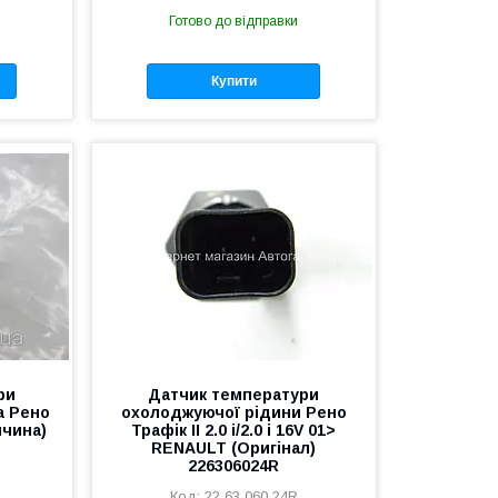
Готово до відправки
Купити
ри
Датчик температури
а Рено
охолоджуючої рідини Рено
ччина)
Трафік II 2.0 i/2.0 i 16V 01>
RENAULT (Оригінал)
226306024R
22 63 060 24R