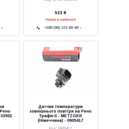
523 ₴
Немає в наявності
+380 (98) 223-88-48
ри
Датчик температури
 Рено
зовнішнього повітря на Рено
) 33501
Трафік II - METZGER
(Німеччина) - 0905417
0905417