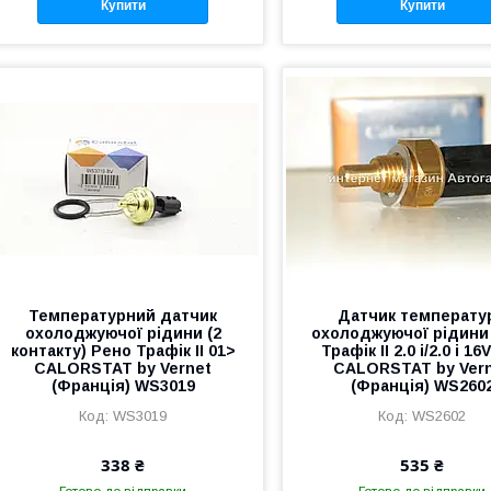
Купити
Купити
Температурний датчик
Датчик температу
охолоджуючої рідини (2
охолоджуючої рідини
контакту) Рено Трафік II 01>
Трафік II 2.0 i/2.0 i 16
CALORSTAT by Vernet
CALORSTAT by Ver
(Франція) WS3019
(Франція) WS260
WS3019
WS2602
338 ₴
535 ₴