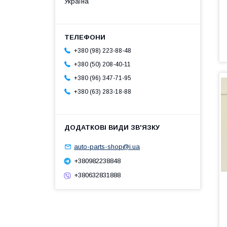
Україна
+380 (98) 223-88-48
+380 (50) 208-40-11
+380 (96) 347-71-95
+380 (63) 283-18-88
auto-parts-shop@i.ua
+380982238848
+380632831888