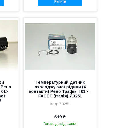
Купити
ри
Температурний датчик
 Рено
охолоджуючої рідини (4
V 01>
контакти) Рено Трафік II 01> -
net
FACET (Італія) 7.3251
2
7.3251
619 ₴
Готово до відправки