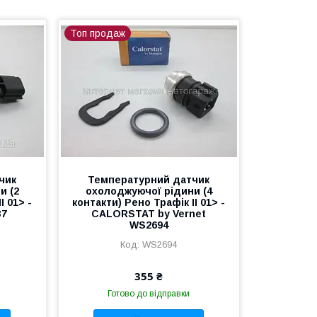
Топ продаж
чик
Температурний датчик
и (2
охолоджуючої рідини (4
I 01> -
контакти) Рено Трафік II 01> -
37
CALORSTAT by Vernet
WS2694
WS2694
355 ₴
Готово до відправки