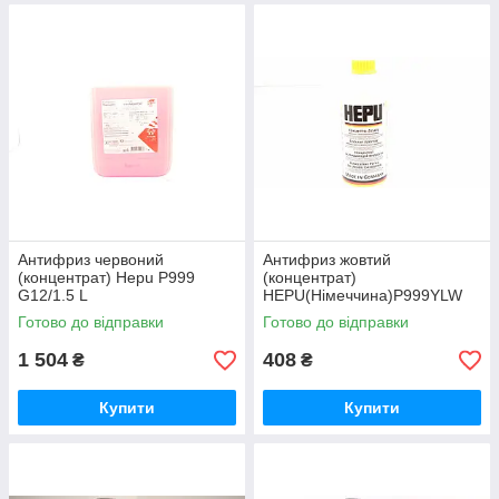
Антифриз червоний
Антифриз жовтий
(концентрат) Hepu P999
(концентрат)
G12/1.5 L
HEPU(Німеччина)P999YLW
Готово до відправки
Готово до відправки
1 504
408
₴
₴
Купити
Купити