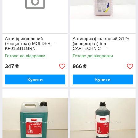
Антифриз зелений
Антифриз фіолетовий G12+
(концентрат) MOLDER —
(концентрат) 5 л
KF015G11GRN
CARTECHNIC —
CART999CT12PLUS5L
Готово до відправки
Готово до відправки
347
966
₴
₴
Купити
Купити