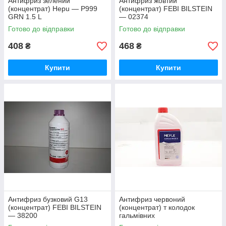
Антифриз зелений
Антифриз жовтий
(концентрат) Hepu — P999
(концентрат) FEBI BILSTEIN
GRN 1.5 L
— 02374
Готово до відправки
Готово до відправки
408
468
₴
₴
Купити
Купити
Антифриз бузковий G13
Антифриз червоний
(концентрат) FEBI BILSTEIN
(концентрат) т колодок
— 38200
гальмівних
передніх(Німеччина)