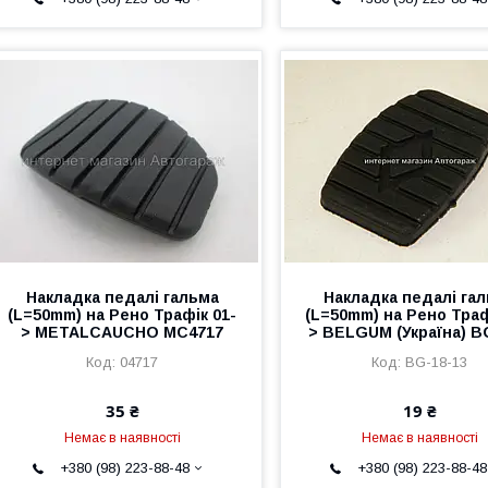
Накладка педалі гальма
Накладка педалі га
(L=50mm) на Рено Трафік 01-
(L=50mm) на Рено Траф
> METALCAUCHO MC4717
> BELGUM (Україна) B
04717
BG-18-13
35 ₴
19 ₴
Немає в наявності
Немає в наявності
+380 (98) 223-88-48
+380 (98) 223-88-48