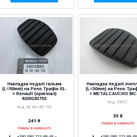
Накладка педалі гальма
Накладка педалі зчеп
(L=50mm) на Рено Трафік 01-
(L=50mm) на Рено Траф
> Renault (оригінал)
> METALCAUCHO MC
8200183752
04717
82 00 183 752
35 ₴
241 ₴
Немає в наявності
Немає в наявності
+380 (98) 223-88-48
+380 (98) 223-88-48