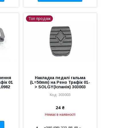
Топ продаж
лення
Накладка педалі гальма
афік 01
(L=50mm) на Рено Трафік 01-
10982
> SOLGY(Іспанія) 303003
303003
24 ₴
Немає в наявності
+380 (98) 223-88-48