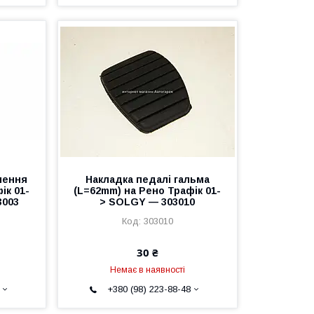
лення
Накладка педалі гальма
ік 01-
(L=62mm) на Рено Трафік 01-
3003
> SOLGY — 303010
303010
30 ₴
Немає в наявності
+380 (98) 223-88-48