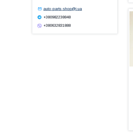
auto-parts-shop@i.ua
+380982238848
+380632831888