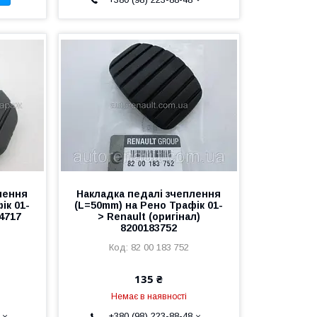
лення
Накладка педалі зчеплення
ік 01-
(L=50mm) на Рено Трафік 01-
4717
> Renault (оригінал)
8200183752
82 00 183 752
135 ₴
Немає в наявності
+380 (98) 223-88-48