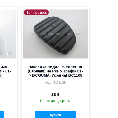
Топ продаж
льма
Накладка педалі зчеплення
ік 01-
(L=50mm) на Рено Трафік 01-
л)
> BCGUMA (Україна) BC1108
BC1108
38 ₴
Готово до відправки
Купити