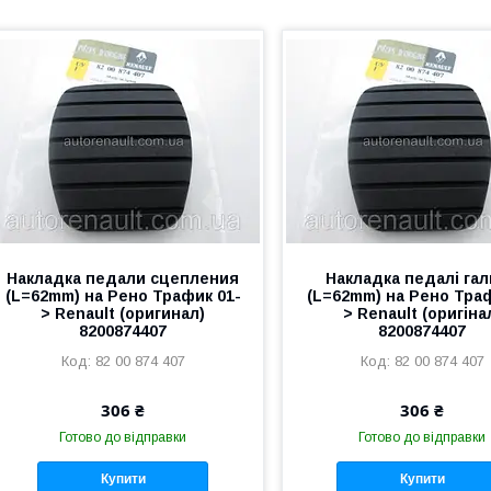
Накладка педали сцепления
Накладка педалі га
(L=62mm) на Рено Трафик 01-
(L=62mm) на Рено Траф
> Renault (оригинал)
> Renault (оригіна
8200874407
8200874407
82 00 874 407
82 00 874 407
306 ₴
306 ₴
Готово до відправки
Готово до відправки
Купити
Купити