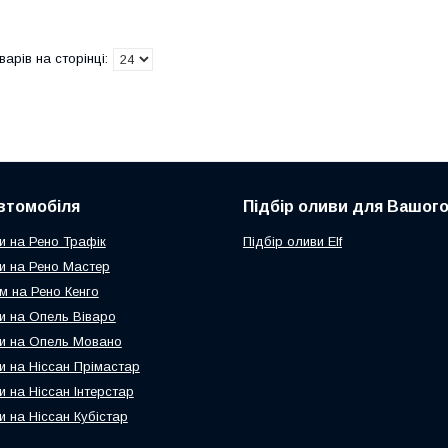
втомобіля
Підбір оливи для Вашого
и на Рено Трафік
Підбір оливи Elf
и на Рено Мастер
м на Рено Кенго
и на Опель Віваро
и на Опель Мовано
и на Ніссан Прімастар
и на Ніссан Інтерстар
и на Ніссан Кубістар