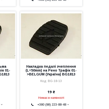
льма
Накладка педалі зчеплення
ік 01-
(L=50mm) на Рено Трафік 01-
G1813
>BELGUM (Україна) BG1813
BG-18-13
19 ₴
Немає в наявності
+380 (98) 223-88-48