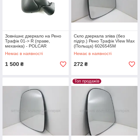
Зовнішнє дзеркало на Рено
Скло дзеркала зліва (без
Трафік 01-> R (праве,
підігр.) Рено Трафік VIew Max
механіка) - POLCAR
(Польща) 6026545M
(Польща) - 602652M
Немає в наявності
Немає в наявності
1 500
272
₴
₴
Топ продажів