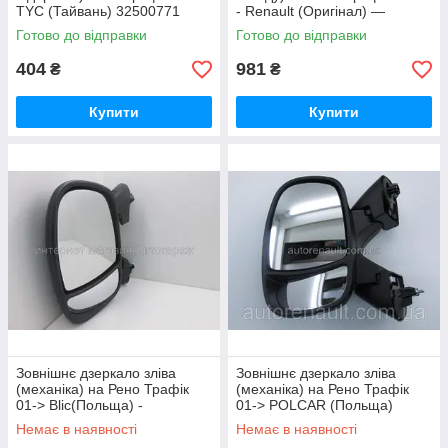
TYC (Тайвань) 32500771
- Renault (Оригінал) —
7700413867
Готово до відправки
Готово до відправки
404
981
₴
₴
Купити
Купити
Зовнішнє дзеркало зліва
Зовнішнє дзеркало зліва
(механіка) на Рено Трафік
(механіка) на Рено Трафік
01-> Blic(Польща) -
01-> POLCAR (Польща)
5402049291759P
602651M
Немає в наявності
Немає в наявності