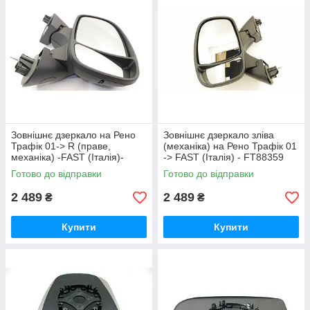
Зовнішнє дзеркало на Рено
Зовнішнє дзеркало зліва
Трафік 01-> R (праве,
(механіка) на Рено Трафік 01
механіка) -FAST (Італія)-
-> FAST (Італія) - FT88359
FT88358
Готово до відправки
Готово до відправки
2 489
2 489
₴
₴
Купити
Купити