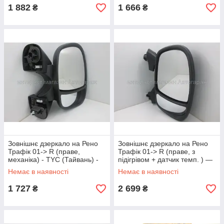
1 882
1 666
₴
₴
Зовнішнє дзеркало на Рено
Зовнішнє дзеркало на Рено
Трафік 01-> R (праве,
Трафік 01-> R (праве, з
механіка) - TYC (Тайвань) -
підігрівом + датчик темп. ) —
TYC 325-0075
TYC 325-0079
Немає в наявності
Немає в наявності
1 727
2 699
₴
₴