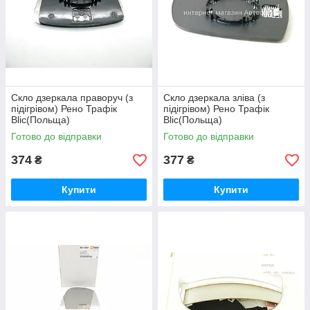
Скло дзеркала праворуч (з
Скло дзеркала зліва (з
підігрівом) Рено Трафік
підігрівом) Рено Трафік
Blic(Польща)
Blic(Польща)
6102021232759P
6102021231759P
Готово до відправки
Готово до відправки
374
377
₴
₴
Купити
Купити