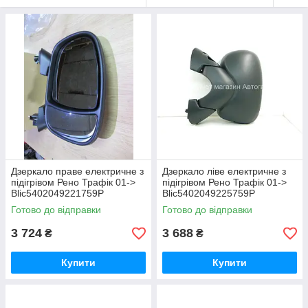
Дзеркало праве електричне з
Дзеркало ліве електричне з
підігрівом Рено Трафік 01->
підігрівом Рено Трафік 01->
Blic5402049221759P
Blic5402049225759P
Готово до відправки
Готово до відправки
3 724
3 688
₴
₴
Купити
Купити