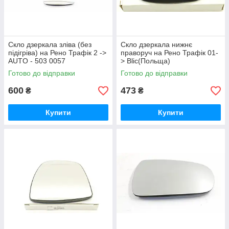
Скло дзеркала зліва (без
Скло дзеркала нижнє
підігріва) на Рено Трафік 2 ->
праворуч на Рено Трафік 01-
AUTO - 503 0057
> Blic(Польща)
6102021282759P
Готово до відправки
Готово до відправки
600
473
₴
₴
Купити
Купити