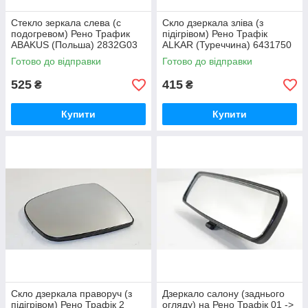
Стекло зеркала слева (с
Скло дзеркала зліва (з
подогревом) Рено Трафик
підігрівом) Рено Трафік
ABAKUS (Польша) 2832G03
ALKAR (Туреччина) 6431750
Готово до відправки
Готово до відправки
525
415
₴
₴
Купити
Купити
Скло дзеркала праворуч (з
Дзеркало салону (заднього
підігрівом) Рено Трафік 2
огляду) на Рено Трафік 01 ->