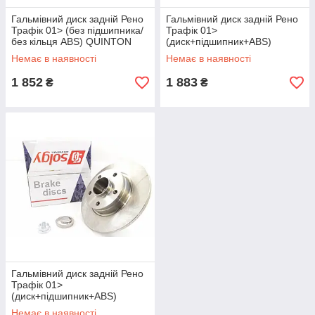
Гальмівний диск задній Рено
Гальмівний диск задній Рено
Трафік 01> (без підшипника/
Трафік 01>
без кільця ABS) QUINTON
(диск+підшипник+ABS)
HAZELL (Німеччина)
BORG&BECK
Немає в наявності
Немає в наявності
BDC5494
(Великобританія) BBD5813S
1 852
1 883
₴
₴
Гальмівний диск задній Рено
Трафік 01>
(диск+підшипник+ABS)
SOLGY (Іспанія) 208007
Немає в наявності