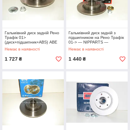
Гальмівний диск задній Рено
Гальмівний диск задній з
Трафік 01>
підшипником на Рено Трафік
(диск+підшипник+ABS) ABE
01-> — NIPPARTS —
(Польща) C4R023ABE
J3311045
Немає в наявності
Немає в наявності
1 727
1 440
₴
₴