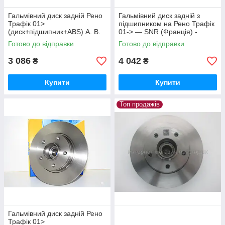
Гальмівний диск задній Рено
Гальмівний диск задній з
Трафік 01>
підшипником на Рено Трафік
(диск+підшипник+ABS) A. B.
01-> — SNR (Франція) -
S. (Нідерланді)17330C
KF15570U
Готово до відправки
Готово до відправки
3 086
4 042
₴
₴
Купити
Купити
Топ продажів
Гальмівний диск задній Рено
Трафік 01>