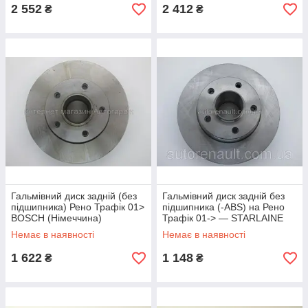
2 552
2 412
₴
₴
Гальмівний диск задній (без
Гальмівний диск задній без
підшипника) Рено Трафік 01>
підшипника (-ABS) на Рено
BOSCH (Німеччина)
Трафік 01-> — STARLAINE
0986479144
PB3210
Немає в наявності
Немає в наявності
1 622
1 148
₴
₴