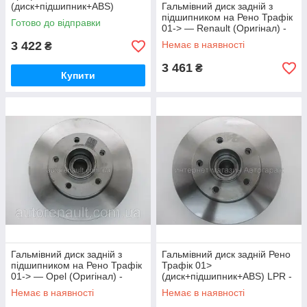
(диск+підшипник+ABS)
Гальмівний диск задній з
METELLI (Італія) 230844
підшипником на Рено Трафік
Готово до відправки
01-> — Renault (Оригінал) -
7711130076
3 422
Немає в наявності
₴
3 461
₴
Купити
Гальмівний диск задній з
Гальмівний диск задній Рено
підшипником на Рено Трафік
Трафік 01>
01-> — Opel (Оригінал) -
(диск+підшипник+ABS) LPR -
93161254
R1020PCA
Немає в наявності
Немає в наявності