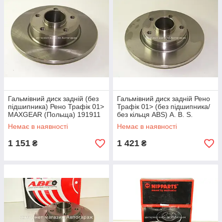
Гальмівний диск задній (без
Гальмівний диск задній Рено
підшипника) Рено Трафік 01>
Трафік 01> (без підшипника/
MAXGEAR (Польща) 191911
без кільця ABS) A. B. S.
(Нідерланді) ABS17330
Немає в наявності
Немає в наявності
1 151
1 421
₴
₴