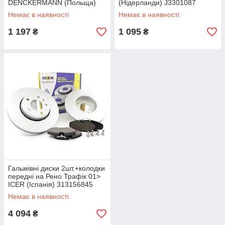
DENCKERMANN (Польща)
(Нідерланди) J3301087
B130453
Немає в наявності
Немає в наявності
1 197
1 095
₴
₴
Гальмівні диски 2шт.+колодки
передні на Рено Трафік 01>
ICER (Іспанія) 313156845
Немає в наявності
4 094
₴