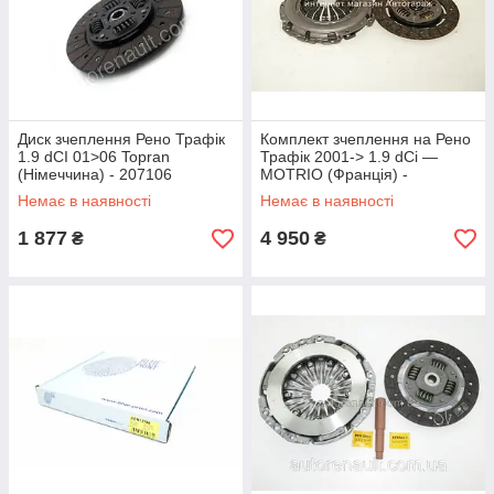
Диск зчеплення Рено Трафік
Комплект зчеплення на Рено
1.9 dCI 01>06 Topran
Трафік 2001-> 1.9 dCi —
(Німеччина) - 207106
MOTRIO (Франція) -
8671095117
Немає в наявності
Немає в наявності
1 877
4 950
₴
₴