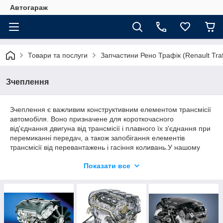
Автогараж
Товари та послуги
Запчастини Рено Трафік (Renault Traf
Зчеплення
Зчеплення є важливим конструктивним елементом трансмісії
автомобіля. Воно призначене для короткочасного
від'єднання двигуна від трансмісії і плавного їх з'єднання при
перемиканні передач, а також запобігання елементів
трансмісії від перевантажень і гасіння коливань.У нашому
інтернет-магазини "Автогараж" з можливістю розширення
Показати все
презентовано широкий асортимент товарів.Також
пропонуємо вашій увазі комплекти зчеплень і двухмасовых
маховыков на Рено Трафік,Опель Віваро і Ніссан Примастар .
У нас ви зможете знайти що цікавить вас товар за невисокою
ціною, хорошої якості.