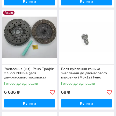
Купити
Купити
Акція
Зчеплення (к-т), Рено Трафік
Болт кріплення кошика
2.5 dci 2003-> (для
зчеплення до двомасового
двухмасового маховика)
маховика (M6x12) Рено
Renault 7711135978
Трафік — Nissan (Оригінал)
Готово до відправки
Готово до відправки
0112101Q6L
6 636
68
₴
₴
Купити
Купити