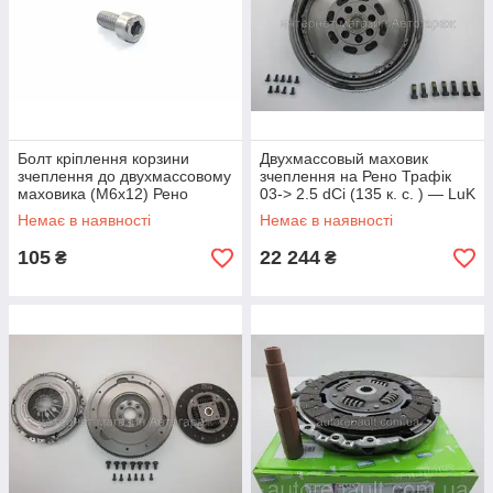
Болт кріплення корзини
Двухмассовый маховик
зчеплення до двухмассовому
зчеплення на Рено Трафік
маховика (M6x12) Рено
03-> 2.5 dCi (135 к. с. ) — LuK
Трафік - RENAULT (оригінал)
(Німеччина) - 415014610
Немає в наявності
Немає в наявності
7703009255
105
22 244
₴
₴