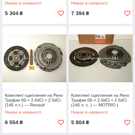
Оригінал) - 7711134977
- 826816
Немає в наявності
Немає в наявності
5 304
7 394
₴
₴
Комплект сцепления на Рено
Комплект сцепления на Рено
Трафик 06-> 2.0dCi + 2.5dCi
Трафик 06-> 2.0dCi + 2.5dCi
(146 л.с.) — Renault
(146 л. с. ) — MOTRIO (
(оригинал) - 8201516550
Франция) - 8671095118
Немає в наявності
Немає в наявності
6 554
5 804
₴
₴