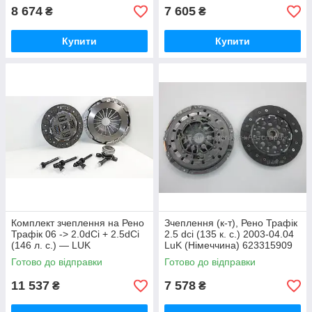
8 674
7 605
₴
₴
Купити
Купити
Комплект зчеплення на Рено
Зчеплення (к-т), Рено Трафік
Трафік 06 -> 2.0dCi + 2.5dCi
2.5 dci (135 к. с.) 2003-04.04
(146 л. с.) — LUK
LuK (Німеччина) 623315909
(Німеччина) 624324233
Готово до відправки
Готово до відправки
11 537
7 578
₴
₴