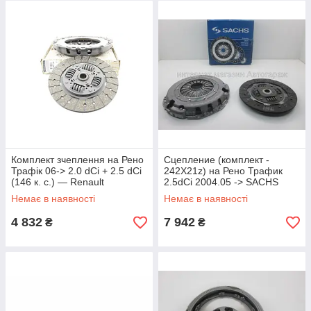
Комплект зчеплення на Рено
Сцепление (комплект -
Трафік 06-> 2.0 dCi + 2.5 dCi
242X21z) на Рено Трафик
(146 к. с.) — Renault
2.5dCi 2004.05 -> SACHS
(оригінал) - 7711497160
(Германия) 3000951380
Немає в наявності
Немає в наявності
4 832
7 942
₴
₴