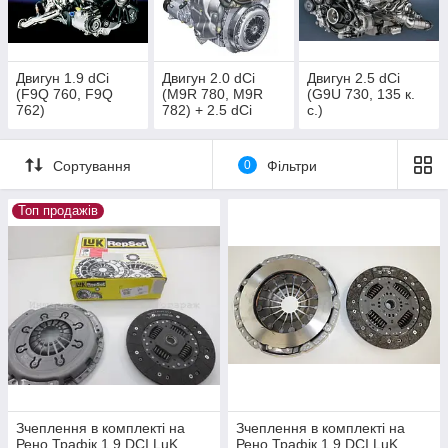
Двигун 1.9 dCi
Двигун 2.0 dCi
Двигун 2.5 dCi
(F9Q 760, F9Q
(M9R 780, M9R
(G9U 730, 135 к.
762)
782) + 2.5 dCi
с.)
Сортування
0
Фільтри
Топ продажів
Зчеплення в комплекті на
Зчеплення в комплекті на
Рено Трафік 1.9 DCI LuK
Рено Трафік 1.9 DCI LuK