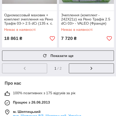
Одномассовый маховик +
Зчеплення (комплект -
комплект зчеплення на Рено
242X21z) на Рено Трафік 2.5
Трафік 03-> 2.5 dCi (135 к. с.
dCi 03> - VALEO (Франція)
) — VALEO (Франція) 835014
826569
Немає в наявності
Немає в наявності
18 861
7 720
₴
₴
Показати ще
1
/ 2
Про нас
100% позитивних з 175 відгуків за рік
Працює з 26.06.2013
м. Шептицький
вул. Шевченка 8/3, Шептицький, Україна