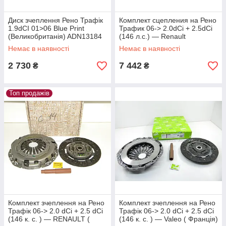
Диск зчеплення Рено Трафік
Комплект сцепления на Рено
1.9dCI 01>06 Blue Print
Трафик 06-> 2.0dCi + 2.5dCi
(Великобританія) ADN13184
(146 л.с.) — Renault
(оригинал) - 7701479080
Немає в наявності
Немає в наявності
2 730
7 442
₴
₴
Топ продажів
Комплект зчеплення на Рено
Комплект зчеплення на Рено
Трафік 06-> 2.0 dCi + 2.5 dCi
Трафік 06-> 2.0 dCi + 2.5 dCi
(146 к. с. ) — RENAULT (
(146 к. с. ) — Valeo ( Франція)