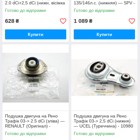
2.0 dCi+2,5 dCi (нижн, вісімка
135/146л.с. (нижняя) — SPV -
135/146л.с.) BCGUMA -
10980
Готово до відправки
Готово до відправки
BC1210
628
1 089
₴
₴
Купити
Купити
Подушка двигуна на Рено
Подушка двигуна на Рено
Трафік 03-> 2.5 dCi (зліва) —
Трафік 03-> 2,5 dCi (нижня)
RENAULT (Оригінал) -
— UCEL (Туреччина) - 10980
8200065989
Готово до відправки
Готово до відправки