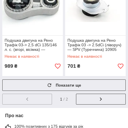
Подушка двигуна на Рено
Подушка двигуна на Рено
Трафік 03-> 2,5 dCi 135/146
Трафік 03 -> 2.5dCi (ліворуч)
л. с. (вгорі, вісімка) —
— SPV (Туреччина) 10905
PROTTEGO (Франція) -
Немає в наявності
Немає в наявності
96762J
989
701
₴
₴
Показати ще
1
/ 2
Про нас
100% позитивних з 175 відгуків за рік