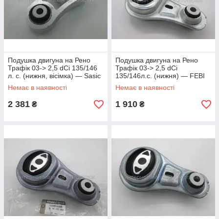
Подушка двигуна на Рено
Подушка двигуна на Рено
Трафік 03-> 2,5 dCi 135/146
Трафік 03-> 2,5 dCi
л. с. (нижня, вісімка) — Sasic
135/146л.с. (нижня) — FEBI
(Франція) - 2704017
BILSTEIN (Німеччина) -
Немає в наявності
Немає в наявності
31421
2 381
1 910
₴
₴