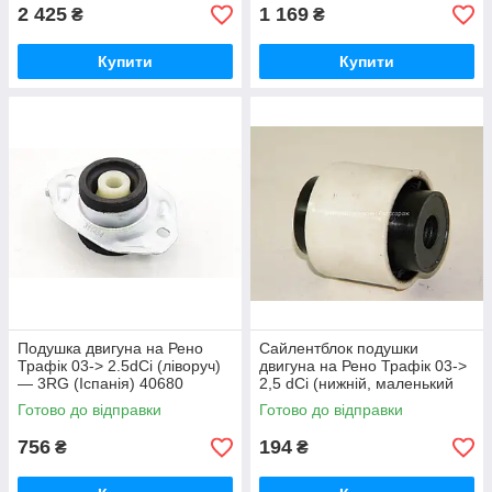
2 425
1 169
₴
₴
Купити
Купити
Подушка двигуна на Рено
Сайлентблок подушки
Трафік 03-> 2.5dCi (ліворуч)
двигуна на Рено Трафік 03->
— 3RG (Іспанія) 40680
2,5 dCi (нижній, маленький
135/146л.с.) BELGUM -
Готово до відправки
Готово до відправки
BG1810
756
194
₴
₴