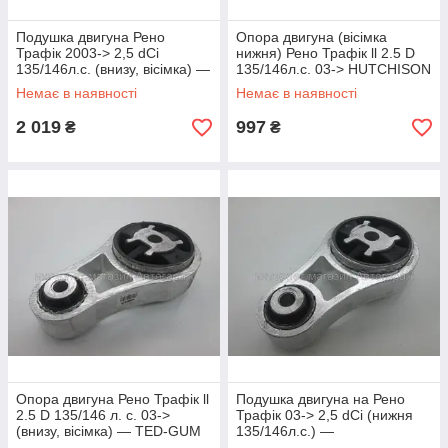
Подушка двигуна Рено
Опора двигуна (вісімка
Трафік 2003-> 2,5 dCi
нижня) Рено Трафік ll 2.5 D
135/146л.с. (внизу, вісімка) —
135/146л.с. 03-> HUTCHISON
RENAULT (Оригінал) -
- 532D35
Немає в наявності
Немає в наявності
8200725253
2 019
997
₴
₴
Опора двигуна Рено Трафік ll
Подушка двигуна на Рено
2.5 D 135/146 л. с. 03->
Трафік 03-> 2,5 dCi (нижня
(внизу, вісімка) — TED-GUM
135/146л.с.) —
(Польща) - 00505675
METALCAUCHO (Іспанія) -