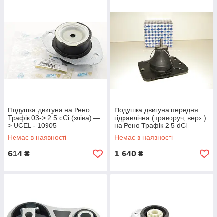
Подушка двигуна на Рено
Подушка двигуна передня
Трафік 03-> 2.5 dCi (зліва) —
гідравлічна (праворуч, верх.)
> UCEL - 10905
на Рено Трафік 2.5 dCi
(135/146)- Metalcaucho -
Немає в наявності
Немає в наявності
MC4450
614
1 640
₴
₴