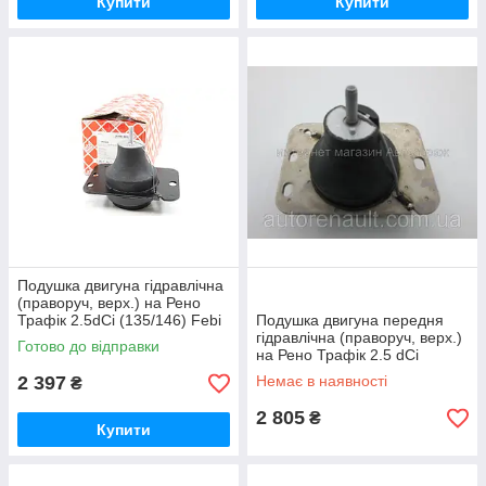
Купити
Купити
Подушка двигуна гідравлічна
(праворуч, верх.) на Рено
Трафік 2.5dCi (135/146) Febi
Подушка двигуна передня
Bilstein — 175249
гідравлічна (праворуч, верх.)
Готово до відправки
на Рено Трафік 2.5 dCi
(135/146) - Renault
2 397
Немає в наявності
₴
8200411257
2 805
₴
Купити