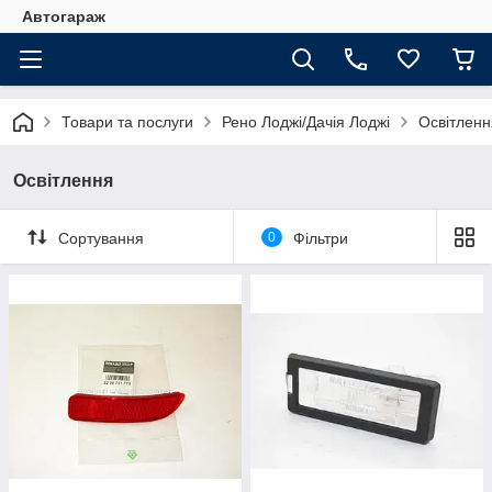
Автогараж
Товари та послуги
Рено Лоджі/Дачія Лоджі
Освітленн
Освітлення
Сортування
0
Фільтри