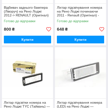
Відбивач заднього бампера
Ліхтар підсвічування номера
(Ліворуч) на Рено Лоджі
на Рено Лоджі починаючи
2012-> RENAULT (Оригінал)
2011 - Renault (Оригінал) -
8200751779
8200013577
Готово до відправки
Готово до відправки
800
648
₴
₴
Купити
Купити
Ліхтар підсвітки номера на
Ліхтар підсвічування номера
Рено Лоджі TYC (Тайвань) —
(LED) на Рено Лоджі —