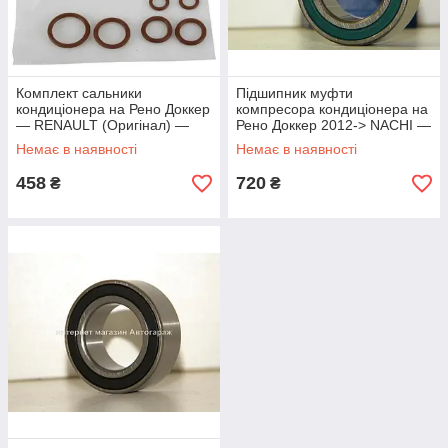
Комплект сальники
Підшипник муфти
кондиціонера на Рено Доккер
компресора кондиціонера на
— RENAULT (Оригінал) —
Рено Доккер 2012-> NACHI —
7701208363
32BG5520G-2DLCS35
Немає в наявності
Немає в наявності
458
720
₴
₴