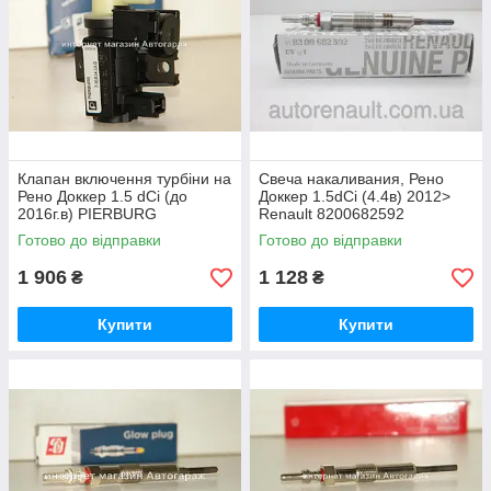
Клапан включення турбіни на
Свеча накаливания, Рено
Рено Доккер 1.5 dCi (до
Доккер 1.5dCi (4.4в) 2012>
2016г.в) PIERBURG
Renault 8200682592
(Німеччина) 701814120
Готово до відправки
Готово до відправки
1 906
1 128
₴
₴
Купити
Купити