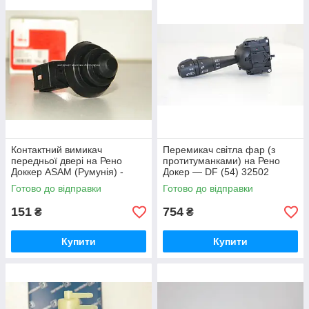
Контактний вимикач
Перемикач світла фар (з
передньої двері на Рено
протитуманками) на Рено
Доккер ASAM (Румунія) -
Докер — DF (54) 32502
30341
Готово до відправки
Готово до відправки
151
754
₴
₴
Купити
Купити