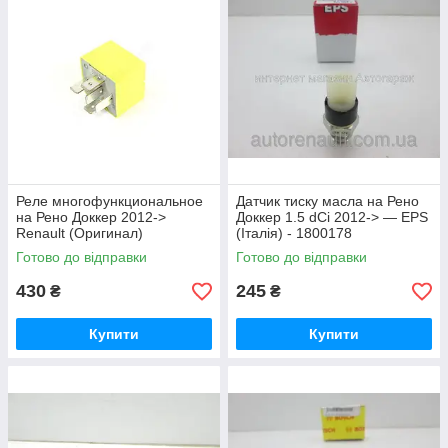
Реле многофункциональное
Датчик тиску масла на Рено
на Рено Доккер 2012->
Доккер 1.5 dCi 2012-> — EPS
Renault (Оригинал)
(Італія) - 1800178
7700844253
Готово до відправки
Готово до відправки
430
245
₴
₴
Купити
Купити