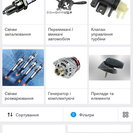
Свічки
Перемикачі /
Клапан
запалювання
вмикачі
управління
автомобіля
турбіни
Свічки
Генератор і
Прилади та
розжарювання
комплектуючі
елементи
Сортування
0
Фільтри