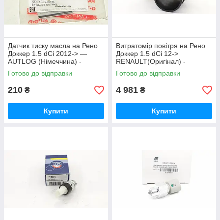
Датчик тиску масла на Рено
Витратомір повітря на Рено
Доккер 1.5 dCi 2012-> —
Доккер 1.5 dCi 12->
AUTLOG (Німеччина) -
RENAULT(Оригінал) -
AS2143
8200682558
Готово до відправки
Готово до відправки
210
4 981
₴
₴
Купити
Купити