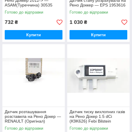
Рено Доккер 2012-> —
Датчик стану розрахувала на
ASAM(Туреччина) 30535
Рено Доккер — EPS 1953616
Готово до відправки
Готово до відправки
732
1 030
₴
₴
Купити
Купити
Датчик розташування
Датчик тиску вихлопних газів
розставила на Рено Докер —
на Рено Докер 1.5 dCi
RENAULT (Оригінал)
(K9K626) Febi Bilstein
237310976R
(Німеччина) 172031
Готово до відправки
Готово до відправки