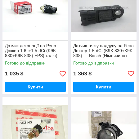
Датчик детонації на Рено
Датчик тиску наддуву на Рено
Доккер 1.6 i+1.5 dCi (K9K
Доккер 1.5 dCi (K9K 830+K9K
830+K9K 838) EPS(Італія)
838) — Bosch (Німеччина) -
1957224
0281002996
Готово до відправки
Готово до відправки
1 035
1 363
₴
₴
Купити
Купити