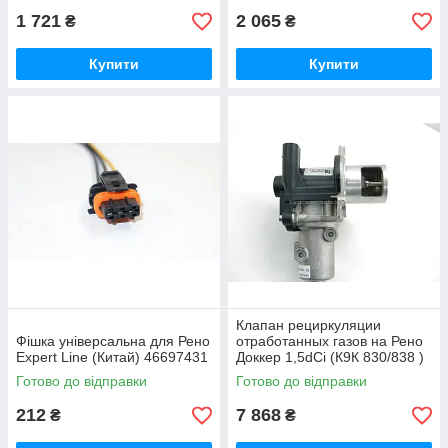
1 721
2 065
₴
₴
Купити
Купити
Клапан рециркуляции
Фішка універсальна для Рено
отработанных газов на Рено
Expert Line (Китай) 46697431
Доккер 1,5dCi (К9К 830/838 )
— PIERBURG (Германия) -
Готово до відправки
Готово до відправки
700368150
212
7 868
₴
₴