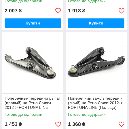
Готово до відправки
Готово до відправки
2 007
1 918
₴
₴
Купити
Купити
Поперечный передний рычаг
Поперечний важіль передній
(правый) на Рено Лоджи
(лівий) на Рено Лоджі 2012->
2012-> FORTUNA LINE
FORTUNA LINE (Польща)
(Польша) FZ5798
FZ5797
Готово до відправки
Готово до відправки
1 453
1 368
₴
₴