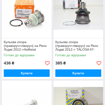
Кульова опора
Кульова опора
(праворуч+ліворуч) на Рено
(праворуч+ліворуч) на Рено
Лоджі 2012->AsMetal
Лоджі 2012-> TALOSA 47-
(Туреччина) 10RN5560
08677
Готово до відправки
Готово до відправки
436
385
₴
₴
Купити
Купити