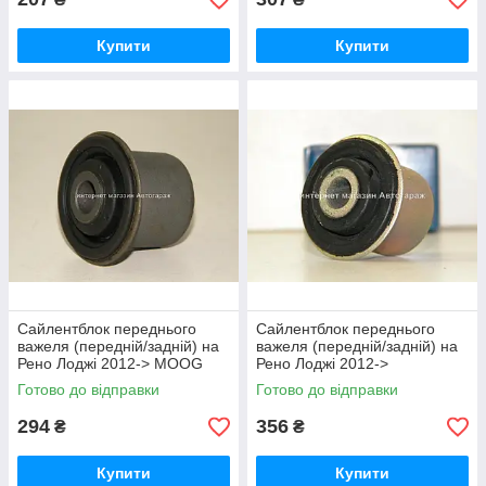
Купити
Купити
Сайлентблок переднього
Сайлентблок переднього
важеля (передній/задній) на
важеля (передній/задній) на
Рено Лоджі 2012-> MOOG
Рено Лоджі 2012->
(Німеччина) RESB3746
LEMFORDER (Німеччина)
Готово до відправки
Готово до відправки
3124201
294
356
₴
₴
Купити
Купити