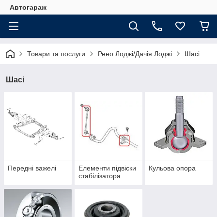
Автогараж
Товари та послуги
Рено Лоджі/Дачія Лоджі
Шасі
Шасі
Передні важелі
Елементи підвіски
Кульова опора
стабілізатора