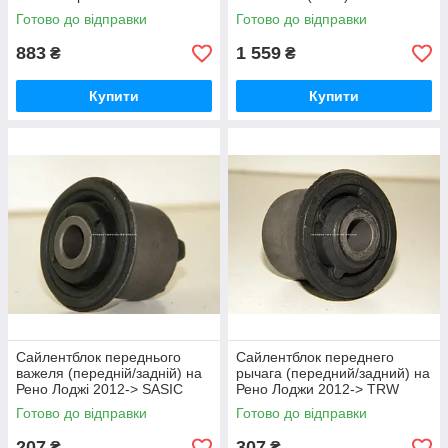
(Польща) - 5600100
PW42770039CSM
Готово до відправки
Готово до відправки
883
1 559
₴
₴
Купити
Купити
Сайлентблок переднього
Сайлентблок переднего
важеля (передній/задній) на
рычага (передний/задний) на
Рено Лоджі 2012-> SASIC
Рено Лоджи 2012-> TRW
(Франція) 4001528
(Германия) JBU751
Готово до відправки
Готово до відправки
207
307
₴
₴