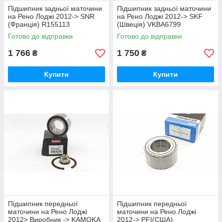
Підшипник задньої маточини
Підшипник задньої маточини
на Рено Лоджі 2012-> SNR
на Рено Лоджі 2012-> SKF
(Франція) R155113
(Швеція) VKBA6799
Готово до відправки
Готово до відправки
1 766
1 750
₴
₴
Купити
Купити
Підшипник передньої
Підшипник передньої
маточини на Рено Лоджі
маточини на Рено Лоджі
2012> Виробник -> KAMOKA
2012-> PFI(США)