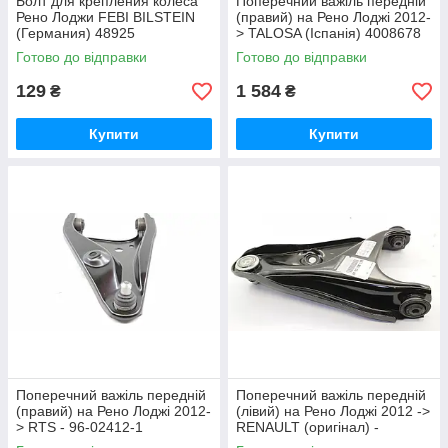
Болт для крепления колеса
Поперечний важіль передній
Рено Лоджи FEBI BILSTEIN
(правий) на Рено Лоджі 2012-
(Германия) 48925
> TALOSA (Іспанія) 4008678
Готово до відправки
Готово до відправки
129
1 584
₴
₴
Купити
Купити
Поперечний важіль передній
Поперечний важіль передній
(правий) на Рено Лоджі 2012-
(лівий) на Рено Лоджі 2012 ->
> RTS - 96-02412-1
RENAULT (оригінал) -
545019811R