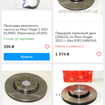
Прокладка вакуумного
насоса на Рено Лоджі 1.5dCi
ELRING (Німеччина) 331831
Передний тормозной диск
(258x22) на Рено Лоджи
Готово до відправки
2012-> (без ESP) KAMOKA
(Польша) 103111
255
Немає в наявності
₴
1 074
₴
Купити