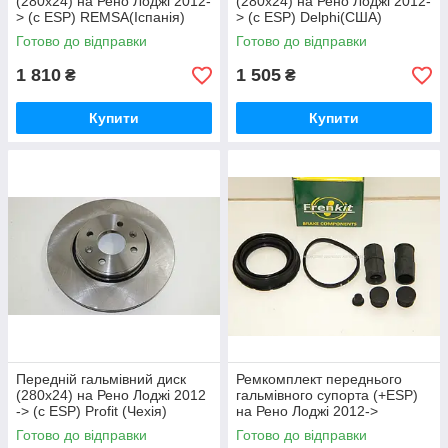
(280x24) на Рено Лоджі 2012-
(280x24) на Рено Лоджі 2012-
> (c ESP) REMSA(Іспанія)
> (c ESP) Delphi(США)
622710
BG3430
Готово до відправки
Готово до відправки
1 810
1 505
₴
₴
Купити
Купити
Передній гальмівний диск
Ремкомплект переднього
(280x24) на Рено Лоджі 2012
гальмівного супорта (+ESP)
-> (c ESP) Profit (Чехія)
на Рено Лоджі 2012->
50101124
FRENKIT (Іспанія) 254046
Готово до відправки
Готово до відправки