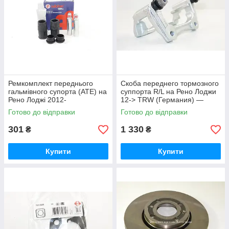
Ремкомплект переднього
Скоба переднего тормозного
гальмівного супорта (ATE) на
суппорта R/L на Рено Лоджи
Рено Лоджі 2012-
12-> TRW (Германия) —
>AUTOFREN SEINSA
BDA671
Готово до відправки
Готово до відправки
(Іспанія) D7003C
301
1 330
₴
₴
Купити
Купити