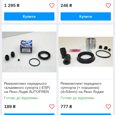
1 295
246
₴
₴
Купити
Купити
Ремкомплект переднього
Ремкомплект переднего
гальмівного супорта (-ESP)
суппорта (+ поршенек)
на Рено Лоджі AUTOFREN
(d=54mm) на Рено Лоджи
SEINSA (Іспанія) D4725
FRENKIT (Испания) 254815
Готово до відправки
Готово до відправки
189
777
₴
₴