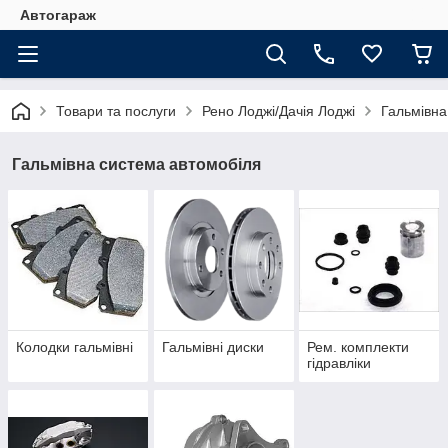
Автогараж
Товари та послуги
Рено Лоджі/Дачія Лоджі
Гальмівна
Гальмівна система автомобіля
Колодки гальмівні
Гальмівні диски
Рем. комплекти
гідравліки