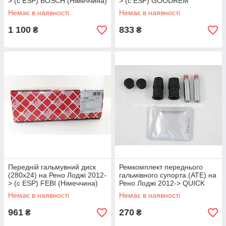
> (c ESP) BOSCH (Німеччина)
> (c ESP) GOODREM
0986478590
(Угорщина) RM3007
Немає в наявності
Немає в наявності
1 100
833
₴
₴
Передній гальмувний диск
Ремкомплект переднього
(280x24) на Рено Лоджі 2012-
гальмівного супорта (ATE) на
> (c ESP) FEBI (Німеччина)
Рено Лоджі 2012-> QUICK
19923
BRAKE-QB1306X
Немає в наявності
Немає в наявності
961
270
₴
₴