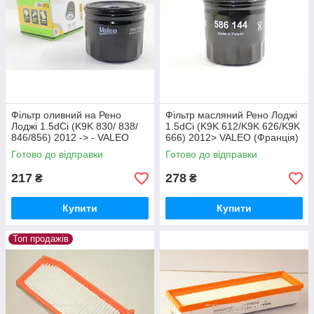
Фільтр оливний на Рено
Фільтр масляний Рено Лоджі
Лоджі 1.5dCi (K9K 830/ 838/
1.5dCi (K9K 612/K9K 626/K9K
846/856) 2012 -> - VALEO
666) 2012> VALEO (Франція)
(Франція) 586003
586144
Готово до відправки
Готово до відправки
217
278
₴
₴
Купити
Купити
Топ продажів