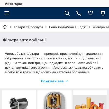
Автогараж
Товари та послуги
Рено Лоджі/Дачія Лоджі
Фільтра а
Фільтра автомобільні
Автомобільні фільтри — пристрої, призначені для видалення
забруднень з моторних, трансмісійних, мастил, гідравлічних
рідин, а також повітря, що надходить в салон автомобіля і
двигун внутрішнього згоряння.Але оскільки фільтра вбирають
в себе всю гразь їх відносять до категоии росходных
матеріалів і періодично їх обов'язково треба міняти.У нас ви
Показати все
знайдете всі варіанти фільтрів для автомобіля Рено Лоджі і
Дачія Лоджі, У даному розділі розвинулись
масляний,паливний,повітряний і салонний фільтр, для
вашого авто. У нас ви завжди знайдете цікаві для вас
запчастини за вигідними цінами, хорошої якості.А за всім
вознишим питань вас проконсультують наші менеджери.