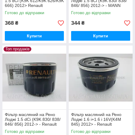
1.5 dCi (K9K 612/K9K 626/K9K
Лоджі 1.5 dCi (K9K 830/ 838/
666) 2012> Renault
846/ 856) 2012-> - MANN
(Оригінал) - 152089599R
FILTER (Німеччина) - W 79
Готово до відправки
Готово до відправки
368
344
₴
₴
Купити
Купити
Топ продажів
Фільтр масляний на Рено
Фільтр масляний на Рено
Лоджі 1.5 dCi (K9K 830/ 838/
Лоджі 1.6 i+1.6 i 16V(K4M
846/ 856) 2012-> - Renault
845) 2012> - Renault
(Оригінал) - 8200768927
(оригінал) 7700274177
Готово до відправки
Готово до відправки