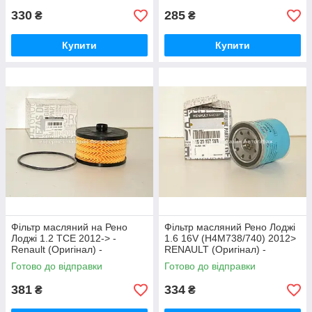
330
285
₴
₴
Купити
Купити
Фільтр масляний на Рено
Фільтр масляний Рено Лоджі
Лоджі 1.2 TCE 2012-> -
1.6 16V (H4M738/740) 2012>
Renault (Оригінал) -
RENAULT (Оригінал) -
152095084R
152085758R
Готово до відправки
Готово до відправки
381
334
₴
₴