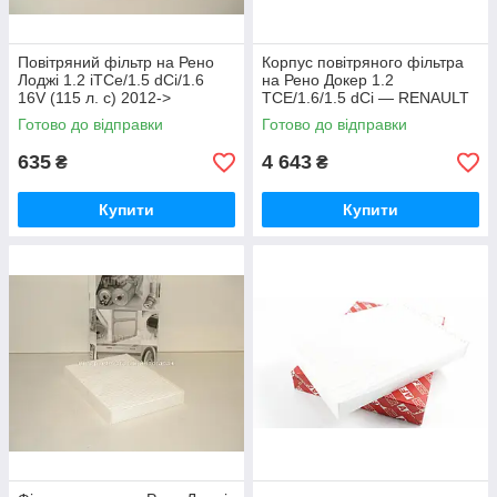
Повітряний фільтр на Рено
Корпус повітряного фільтра
Лоджі 1.2 iTCe/1.5 dCi/1.6
на Рено Докер 1.2
16V (115 л. с) 2012->
TCE/1.6/1.5 dCi — RENAULT
RENAULT (Оригінал)
(Оригінал) 165001258R
Готово до відправки
Готово до відправки
165460509R
635
4 643
₴
₴
Купити
Купити