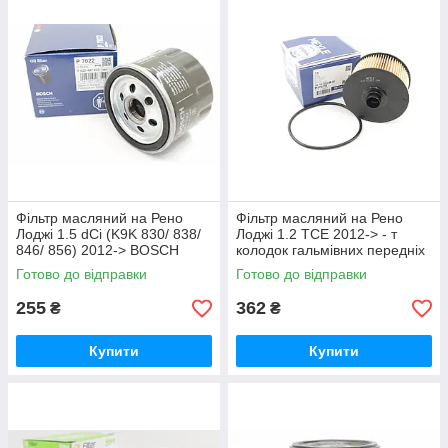
Фільтр масляний на Рено
Фільтр масляний на Рено
Лоджі 1.5 dCi (K9K 830/ 838/
Лоджі 1.2 TCE 2012-> - т
846/ 856) 2012-> BOSCH
колодок гальмівних передніх
(Німеччина) F026407022
(Німеччина) -16143220012
Готово до відправки
Готово до відправки
255
362
₴
₴
Купити
Купити