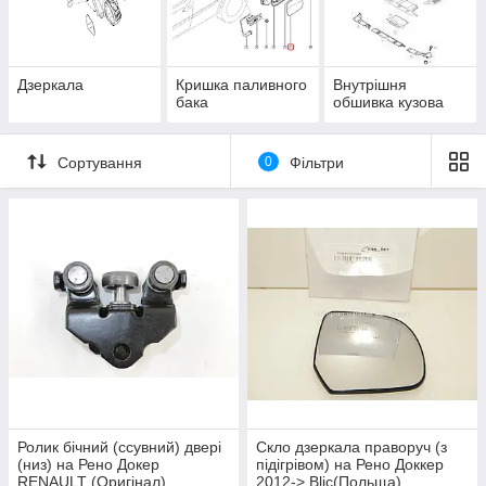
Дзеркала
Кришка паливного
Внутрішня
бака
обшивка кузова
Сортування
0
Фільтри
Ролик бічний (ссувний) двері
Скло дзеркала праворуч (з
(низ) на Рено Докер
підігрівом) на Рено Доккер
RENAULT (Оригінал)
2012-> Blic(Польща)