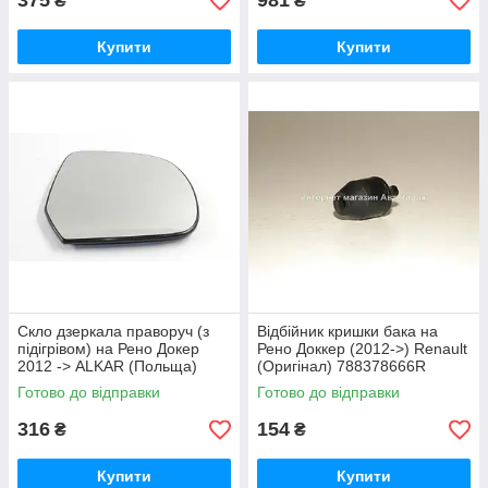
375
981
₴
₴
Купити
Купити
Скло дзеркала праворуч (з
Відбійник кришки бака на
підігрівом) на Рено Докер
Рено Доккер (2012->) Renault
2012 -> ALKAR (Польща)
(Оригінал) 788378666R
6432586
Готово до відправки
Готово до відправки
316
154
₴
₴
Купити
Купити