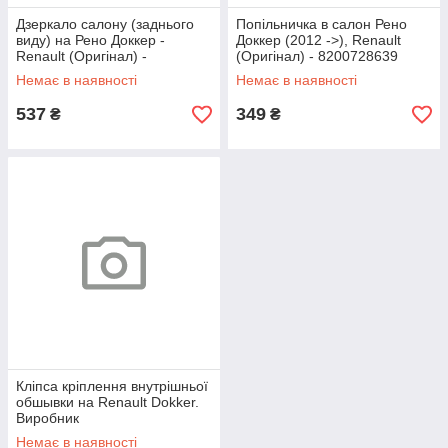
Дзеркало салону (заднього
Попільничка в салон Рено
виду) на Рено Доккер -
Доккер (2012 ->), Renault
Renault (Оригінал) -
(Оригінал) - 8200728639
7701349373
Немає в наявності
Немає в наявності
537
349
₴
₴
Кліпса кріплення внутрішньої
обшывки на Renault Dokker.
Виробник
PEUGEOT(Франція) 9345ZN
Немає в наявності