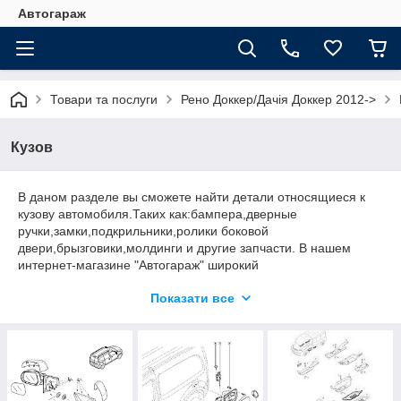
Автогараж
Товари та послуги
Рено Доккер/Дачія Доккер 2012->
Кузов
В даном разделе вы сможете найти детали относящиеся к
кузову автомобиля.Таких как:бампера,дверные
ручки,замки,подкрильники,ролики боковой
двери,брызговики,молдинги и другие запчасти. В нашем
интернет-магазине "Автогараж" широкий
асортимент оригинальных и неоригинальных (аналогов)
Показати все
запчастей для автомобиля Рено Доккер, по невысокой
цене.Поэтому у нас вы всегда сможете найти интересующюю
вас деталь без особых усилий.По всех возникшим вопросом
вас проконсультируют наши менеджеры.