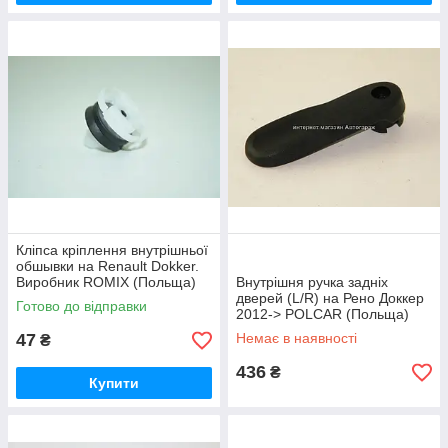
Кліпса кріплення внутрішньої
обшывки на Renault Dokker.
Виробник ROMIX (Польща)
Внутрішня ручка задніх
C60332
дверей (L/R) на Рено Доккер
Готово до відправки
2012-> POLCAR (Польща)
6026ZW45
47
Немає в наявності
₴
436
₴
Купити