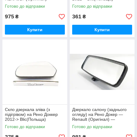
745967474R
610267003368P
Готово до відправки
Готово до відправки
975
361
₴
₴
Купити
Купити
Скло дзеркала зліва (з
Дзеркало салону (заднього
підігрівом) на Рено Доккер
огляду) на Рено Докер —
2012-> Blic(Польща)
Renault (Оригінал) —
610267003367P
7700413867
Готово до відправки
Готово до відправки