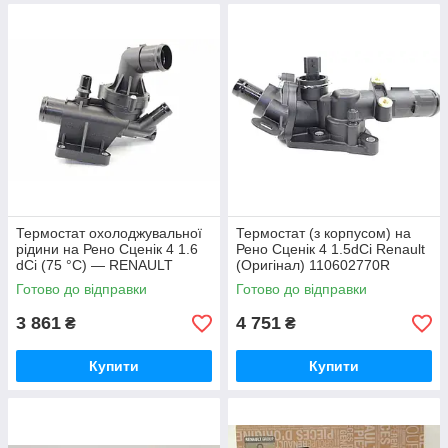
Термостат охолоджувальної
Термостат (з корпусом) на
рідини на Рено Сценік 4 1.6
Рено Сценік 4 1.5dCi Renault
dCi (75 °C) — RENAULT
(Оригінал) 110602770R
(Франція) 110615482R
Готово до відправки
Готово до відправки
3 861
4 751
₴
₴
Купити
Купити