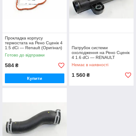
Прокладка корпусу
термостата на Рено Сценік 4
1.5 dCi — Renault (Оригінал)
Патрубок системи
8201627839
охолодження на Рено Сценік
Готово до відправки
4 1.6 dCi — RENAULT
(Оригінал) 210474640R
584
Немає в наявності
₴
1 560
₴
Купити