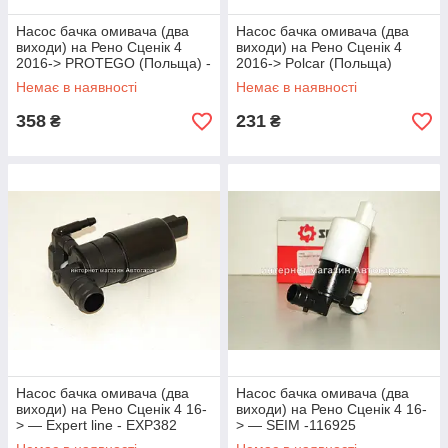
Насос бачка омивача (два
Насос бачка омивача (два
виходи) на Рено Сценік 4
виходи) на Рено Сценік 4
2016-> PROTEGO (Польща) -
2016-> Polcar (Польща)
7700428386J
6037PS-1
Немає в наявності
Немає в наявності
358
231
₴
₴
Насос бачка омивача (два
Насос бачка омивача (два
виходи) на Рено Сценік 4 16-
виходи) на Рено Сценік 4 16-
> — Expert line - EXP382
> — SEIM -116925