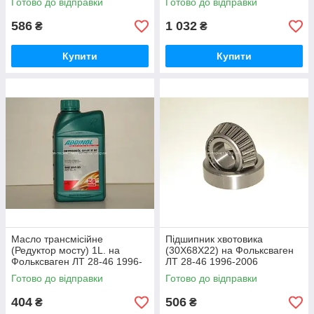
Готово до відправки
Готово до відправки
03 04 11AOHW
586
1 032
₴
₴
Купити
Купити
Масло трансмісійне
Підшипник хвотовика
(Редуктор мосту) 1L. на
(30X68X22) на Фольксваген
Фольксваген ЛТ 28-46 1996-
ЛТ 28-46 1996-2006
2006 ADDINOL (Німеччина)
Autotechteile (Німеччина)
Готово до відправки
Готово до відправки
GH85W90
A9834
404
506
₴
₴