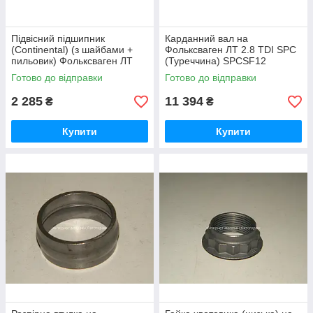
Підвісний підшипник
Карданний вал на
(Continental) (з шайбами +
Фольксваген ЛТ 2.8 TDI SPС
пильовик) Фольксваген ЛТ
(Туреччина) SPCSF12
28-46-1996-2006 FEBI
Готово до відправки
Готово до відправки
BILSTEIN 24493
2 285
11 394
₴
₴
Купити
Купити