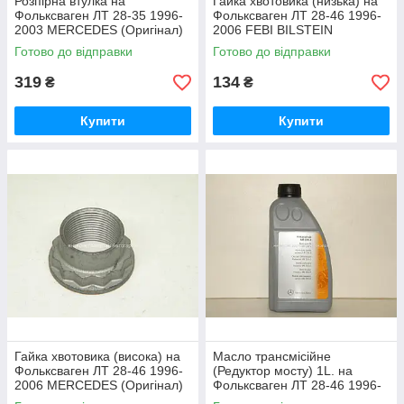
Розпірна втулка на
Гайка хвотовика (низька) на
Фольксваген ЛТ 28-35 1996-
Фольксваген ЛТ 28-46 1996-
2003 MERCEDES (Оригінал)
2006 FEBI BILSTEIN
1083530042
(Німеччина) 08730
Готово до відправки
Готово до відправки
319
134
₴
₴
Купити
Купити
Гайка хвотовика (висока) на
Масло трансмісійне
Фольксваген ЛТ 28-46 1996-
(Редуктор мосту) 1L. на
2006 MERCEDES (Оригінал)
Фольксваген ЛТ 28-46 1996-
6013510172
2006 MERCEDES— 000 989