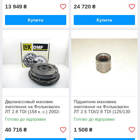
13 949
24 720
₴
₴
Купити
Купити
Двухмассовый маховик
Підшипник маховика
зчеплення на Фольксваген
зчеплення на Фольксваген
ЛТ 2.8 TDI (158 к. с.) 2002-
ЛТ 2.5 TDI/2.8 TDI (125/130
2006 LuK (Німеччина)
л. с.) 1995-2006
Готово до відправки
Готово до відправки
415020810
LuK(Німеччина)
40 716
1 508
₴
₴