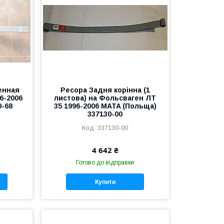
енная
Ресора Задня корінна (1
6-2006
листова) на Фольсваген ЛТ
0-68
35 1996-2006 MATA (Польща)
337130-00
337130-00
4 642 ₴
Готово до відправки
Купити