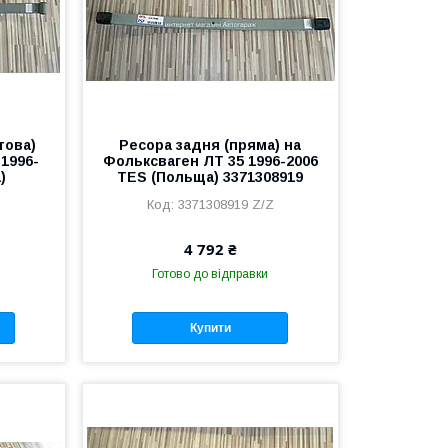
това)
Ресора задня (пряма) на
 1996-
Фольксваген ЛТ 35 1996-2006
)
TES (Польща) 3371308919
3371308919 Z/Z
T
4 792 ₴
Готово до відправки
Купити