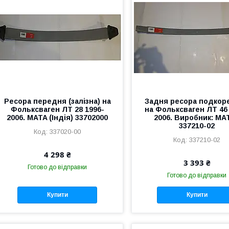
Ресора передня (залізна) на
Задня ресора подкор
Фольксваген ЛТ 28 1996-
на Фольксваген ЛТ 46
2006. MATA (Індія) 33702000
2006. Виробник: MAT
337210-02
337020-00
337210-02
4 298 ₴
3 393 ₴
Готово до відправки
Готово до відправки
Купити
Купити