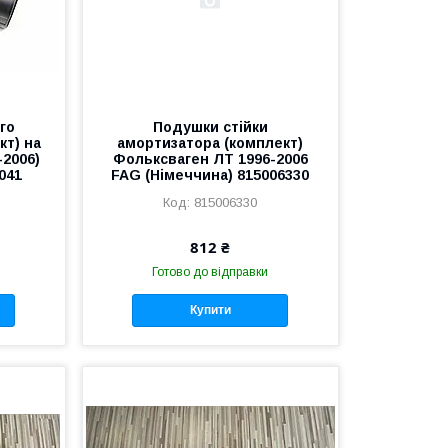
го
Подушки стійки
кт) на
амортизатора (комплект)
-2006)
Фольксваген ЛТ 1996-2006
041
FAG (Німеччина) 815006330
815006330
812 ₴
Готово до відправки
Купити