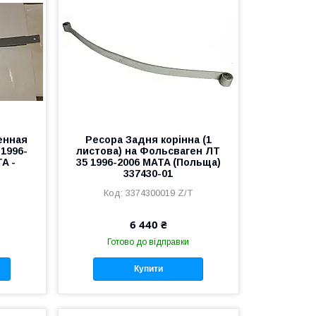
енная
Ресора Задня корінна (1
 1996-
листова) на Фольсваген ЛТ
A -
35 1996-2006 MATA (Польща)
337430-01
3374300019 Z/T
6 440 ₴
Готово до відправки
Купити