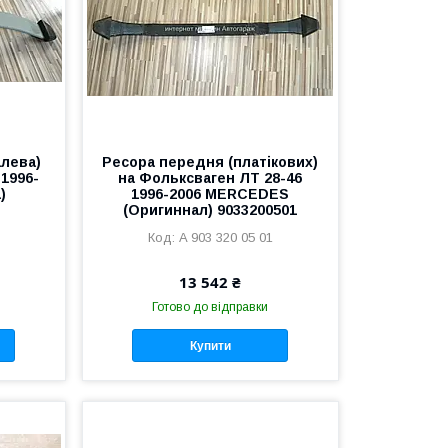
лева)
Ресора передня (платікових)
 1996-
на Фольксваген ЛТ 28-46
)
1996-2006 MERCEDES
(Оригиннал) 9033200501
A 903 320 05 01
13 542 ₴
Готово до відправки
Купити