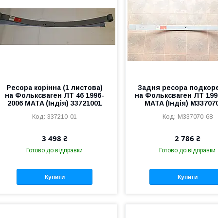
Ресора корінна (1 листова)
Задня ресора подкор
на Фольксваген ЛТ 46 1996-
на Фольксваген ЛТ 199
2006 MATA (Індія) 33721001
MATA (Індія) M33707
337210-01
M337070-68
3 498 ₴
2 786 ₴
Готово до відправки
Готово до відправки
Купити
Купити