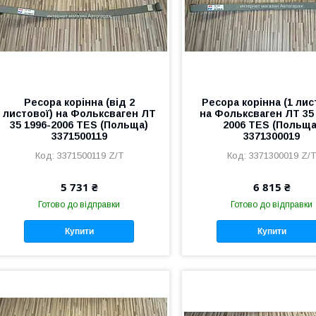
Ресора корінна (від 2
Ресора корінна (1 лис
листової) на Фольксваген ЛТ
на Фольксваген ЛТ 35
35 1996-2006 TES (Польща)
2006 TES (Польща
3371500119
3371300019
3371500119 Z/T
3371300019 Z/
5 731 ₴
6 815 ₴
Готово до відправки
Готово до відправки
Купити
Купити