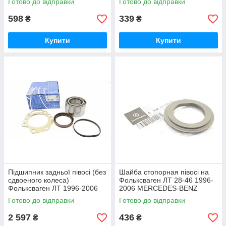
Готово до відправки
Готово до відправки
598
339
₴
₴
Купити
Купити
Підшипник задньої півосі (без
Шайба стопорная півосі на
сдвоеного колеса)
Фольксваген ЛТ 28-46 1996-
Фольксваген ЛТ 1996-2006
2006 MERCEDES-BENZ
SKF(Швеція)VKBA3435
(Німеччина) 9023570073
Готово до відправки
Готово до відправки
2 597
436
₴
₴