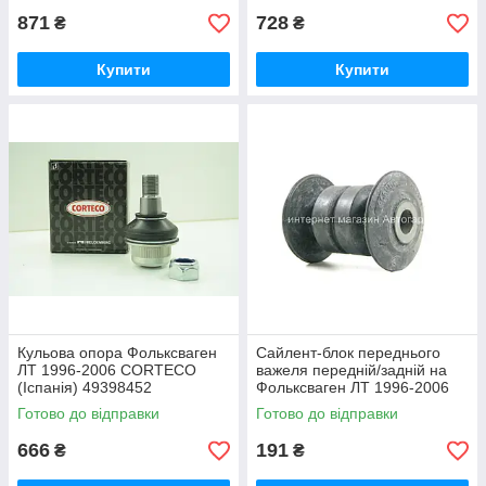
871
728
₴
₴
Купити
Купити
Кульова опора Фольксваген
Сайлент-блок переднього
ЛТ 1996-2006 CORTECO
важеля передній/задній на
(Іспанія) 49398452
Фольксваген ЛТ 1996-2006
BC GUMA (Україна) BC1395
Готово до відправки
Готово до відправки
666
191
₴
₴