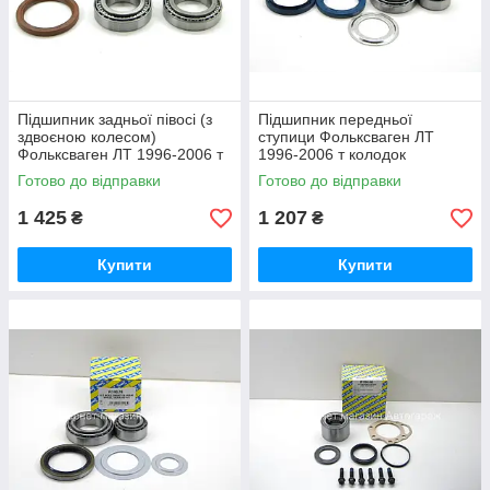
Підшипник задньої півосі (з
Підшипник передньої
здвоєною колесом)
ступици Фольксваген ЛТ
Фольксваген ЛТ 1996-2006 т
1996-2006 т колодок
колодок гальмівних передніх
гальмівних передніх
Готово до відправки
Готово до відправки
(Німеччина) 0140330161
1 425
1 207
₴
₴
Купити
Купити