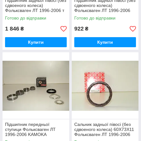
Підшипник задньої півосі (без
Підшипник задньої півосі (без
сдвоеного колеса)
сдвоеного колеса)
Фольксваген ЛТ 1996-2006 т
Фольксваген ЛТ 1996-2006
колодок гальмівних передніх
MAXGEAR (Польща)
Готово до відправки
Готово до відправки
2446/MG
1 846
922
₴
₴
Купити
Купити
Підшипник передньої
Сальник задньої півосі (без
ступици Фольксваген ЛТ
сдвоеного колеса) 60X73X11
1996-2006 KAMOKA
Фольксваген ЛТ 1996-2006
(Польща) 5600039
ELRING (Німеччина) 016620