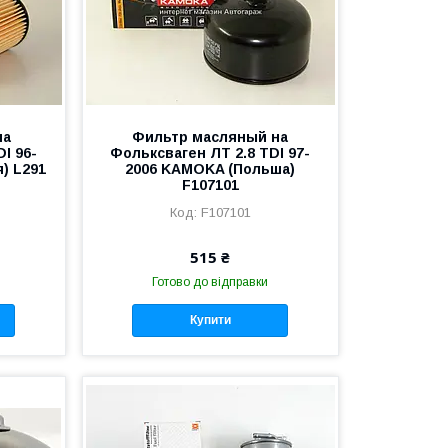
на
Фильтр масляный на
I 96-
Фольксваген ЛТ 2.8 TDI 97-
) L291
2006 KAMOKA (Польша)
F107101
F107101
515 ₴
Готово до відправки
Купити