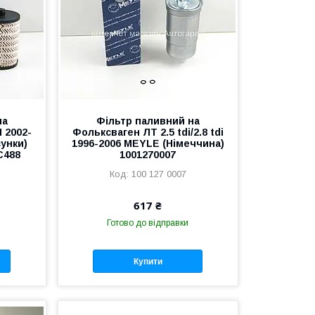
на
Фільтр паливний на
 2002-
Фольксваген ЛТ 2.5 tdi/2.8 tdi
сунки)
1996-2006 MEYLE (Німеччина)
C488
1001270007
100 127 0007
617 ₴
Готово до відправки
Купити